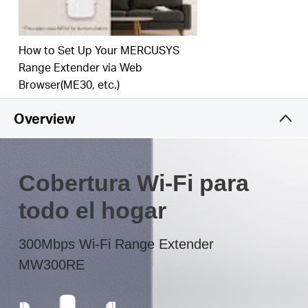
pared facilitan la implementación y el movimiento
con flexibilidad
El LED multicolor te ayuda a encontrar la
How to Set Up Your MERCUSYS
ubicación adecuada para ofrecer la mejor
Range Extender via Web
extensión Wi-Fi
Browser(ME30, etc.)
Overview
Cobertura Wi-Fi para
todo el hogar
300Mbps Wi-Fi Range Extender
MW300RE