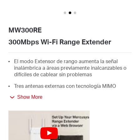
/
Spanish
MW300RE
300Mbps Wi-Fi Range Extender
El modo Extensor de rango aumenta la señal
inalámbrica a áreas previamente inalcanzables o
difíciles de cablear sin problemas
Tres antenas externas con tecnología MIMO
ayudan a diferenciar al MW300RE de los
Show More
extensores de rango ordinarios
Amplíe fácilmente la cobertura inalámbrica con
una sencilla configuración de dos toques o
presionando el botón WPS
El tamaño en miniatura y el diseño montado en la