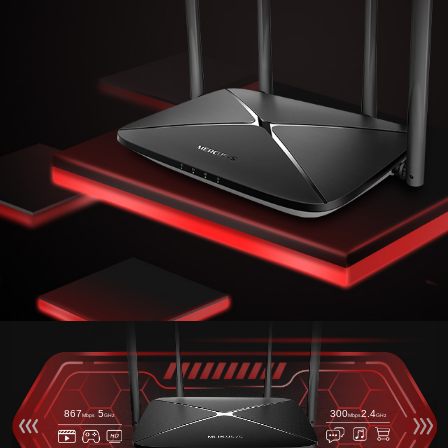
867
5
300
2.4
Mbps
GHz
Mbps
GHz