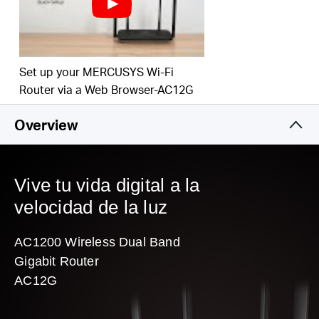
inalámbrica en toda su casa
Fácil instalación —la página web intuitiva lo guía a través del
proceso de configuración en minutos
Set up your MERCUSYS Wi-Fi
Router via a Web Browser-AC12G
Overview
Vive tu vida digital a la
velocidad de la luz
AC1200 Wireless Dual Band
Gigabit Router
AC12G