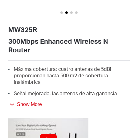
/
Spanish
MW325R
300Mbps Enhanced Wireless N
Router
Máxima cobertura: cuatro antenas de 5dBi
proporcionan hasta 500 m2 de cobertura
inalámbrica
Señal mejorada: las antenas de alta ganancia
aumentan drásticamente la fuerza, el tamaño y la
Show More
estabilidad de la señal inalámbrica
Velocidad inalámbrica de 300 Mbps: ideal para
transmisión HD, juegos en línea y descargas de
archivos de gran tamaño