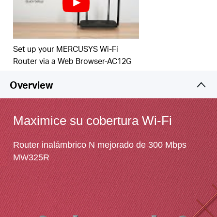
Fácil instalación: la página web intuitiva lo guía a
través del proceso de configuración en minutos
*
Las especificaciones del rango se basan en los
resultados de las pruebas de rendimiento. El
Set up your MERCUSYS Wi-Fi
rendimiento real varía según las aplicaciones y las
Router via a Web Browser-AC12G
condiciones ambientales.
Overview
Maximice su cobertura Wi-Fi
Router inalámbrico N mejorado de 300 Mbps
MW325R