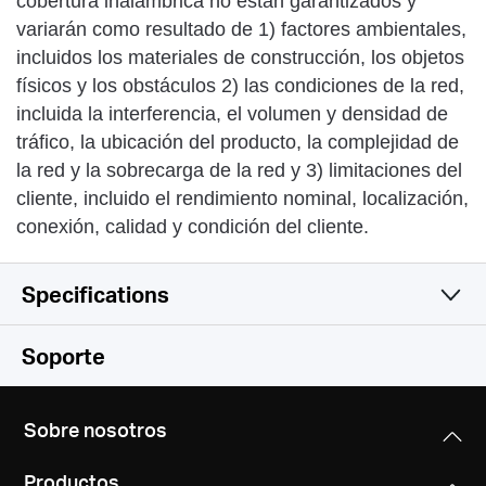
cobertura inalámbrica no estan garantizados y
variarán como resultado de 1) factores ambientales,
incluidos los materiales de construcción, los objetos
físicos y los obstáculos 2) las condiciones de la red,
incluida la interferencia, el volumen y densidad de
tráfico, la ubicación del producto, la complejidad de
la red y la sobrecarga de la red y 3) limitaciones del
cliente, incluido el rendimiento nominal, localización,
conexión, calidad y condición del cliente.
Specifications
Wireless
Soporte
Software
Wireless Standards
Sobre nosotros
IEEE 802.11n, IEEE 802.11g, IEEE 802.11b
Hardware
WAN Type
Productos
Dynamic IP/Static IP/PPPoE/L2TP/PPTP