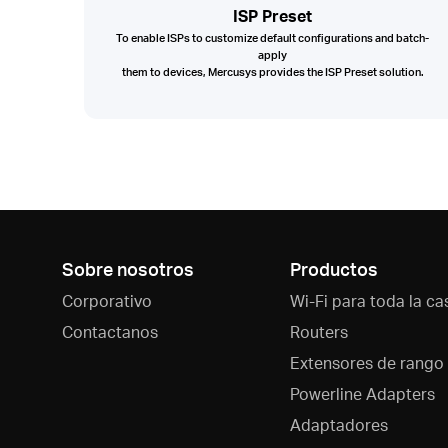
ISP Preset
To enable ISPs to customize default configurations and batch-
apply
them to devices, Mercusys provides the ISP Preset solution.
Sobre nosotros
Productos
Corporativo
Wi-Fi para toda la ca
Contactanos
Routers
Extensores de rango
Powerline Adapters
Adaptadores