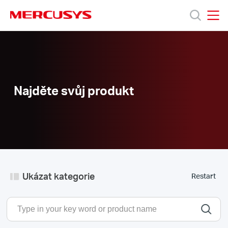
Click
to
skip
MERCUSYS
MERCUSYS
the
Produkty
navigation
bar
Podpora
Najděte svůj produkt
O
nás
Ukázat kategorie
Restart
Czech