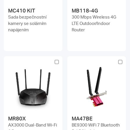
MC410 KIT
MB118-4G
Sada bezpečnostní
300 Mbps Wireless 4G
kamery se solárním
LTE Outdoor/Indoor
napájením
Router
MR80X
MA47BE
AX3000 Dual-Band Wi-Fi
BE9300 WiFi 7 Bluetooth