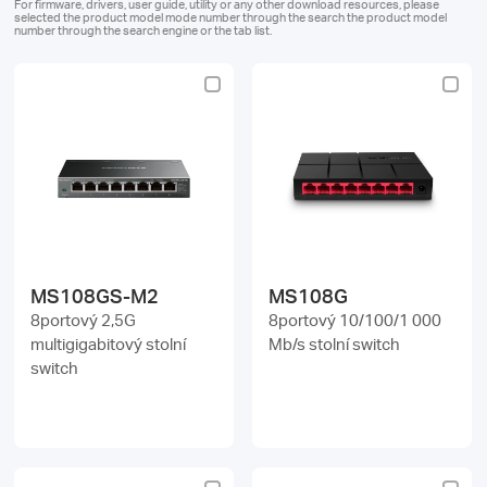
Republic
For firmware, drivers, user guide, utility or any other download resources, please
selected the product model mode number through the search the product model
number through the search engine or the tab list.
/
Czech
MS108GS-M2
MS108G
8portový 2,5G
8portový 10/100/1 000
multigigabitový stolní
Mb/s stolní switch
switch