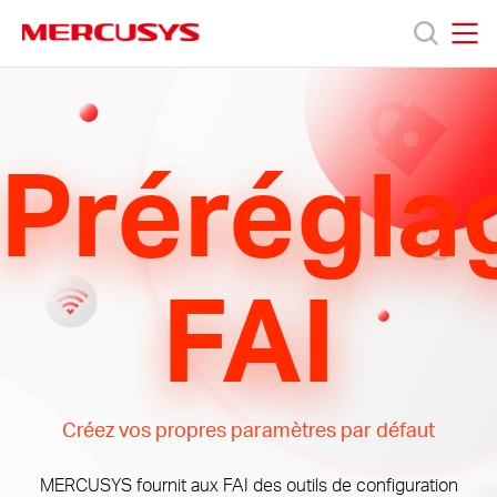
Click
to
skip
MERCUSYS
MERCUSYS
the
Produits
navigation
bar
Prérégla
Support
À
FAI
propos
de
Créez vos propres paramètres par défaut
Mercusys
MERCUSYS fournit aux FAI des outils de configuration