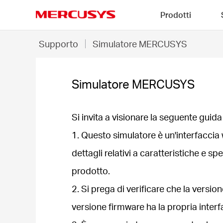
Click
Prodotti
to
skip
MERCUSYS
the
Simulatore
Supporto
Simulatore MERCUSYS
navigation
MERCUSYS
bar
Simulatore MERCUSYS
Si invita a visionare la seguente guida 
1. Questo simulatore è un'interfacci
dettagli relativi a caratteristiche e sp
prodotto.
2. Si prega di verificare che la versi
versione firmware ha la propria interfa