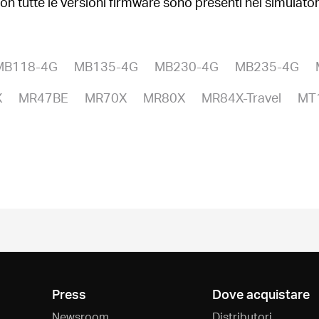
on tutte le versioni firmware sono presenti nel simulato
MB118-4G
MB135-4G
MB230-4G
MB235-4G
X
MR47BE
MR70X
MR80X
MR84X-Travel
MT
Press
Dove acquistare
Newsroom
Distributori