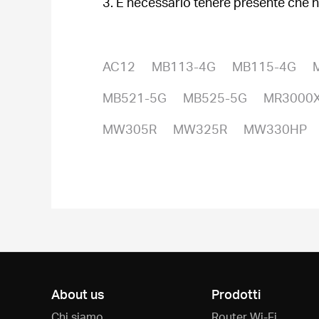
3. È necessario tenere presente che n
AC12
MB113-4G
MB115-4G
MB521-5G
MB525-5G
MR3000
MW305R
MW325R
MW330HP
About us
Prodotti
Chi siamo
Router Wi-Fi