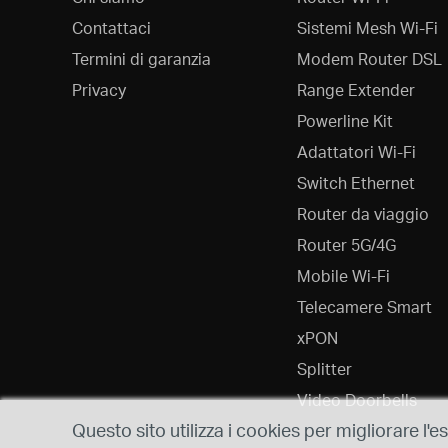
Contattaci
Sistemi Mesh Wi-Fi
Termini di garanzia
Modem Router DSL
Privacy
Range Extender
Powerline Kit
Adattatori Wi-Fi
Switch Ethernet
Router da viaggio
Router 5G/4G
Mobile Wi-Fi
Telecamere Smart
xPON
Splitter
Video Doorbells
Questo sito utilizza i cookies per migliorare l'e