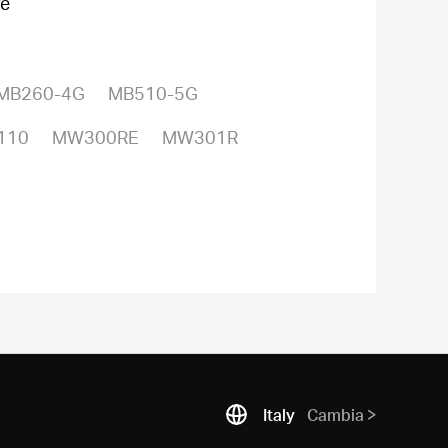
re
MB260-4G
MB510-5G
110
MW300RE
MW301R
Italy
Cambia