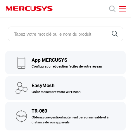
Click
to
skip
MERCUSYS
MERCUSYS
the
Produits
navigation
bar
Support
App MERCUSYS
A
Configuration et gestion faciles de votre réseau.
propos
EasyMesh
Créez facilement votre WiFi Mesh
de
TR-069
Mercusys
Obtenez une gestion hautement personnalisable et à
distance de vos appareils