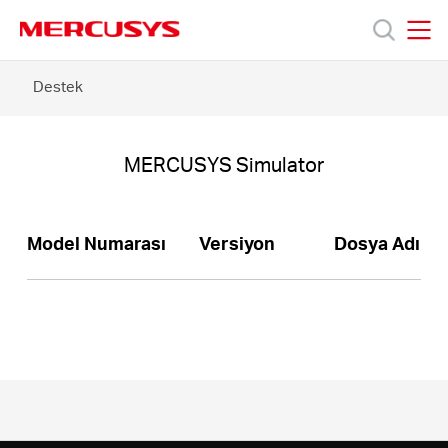
Click
to
skip
MERCUSYS
MERCUSYS
the
Halo
Destek
Ürünler
navigation
S3
bar
-
MERCUSYS
Destek
Simulator
MERCUSYS Simulator
Hakkımızda
Model Numarası
Versiyon
Dosya Adı
Turkey
/