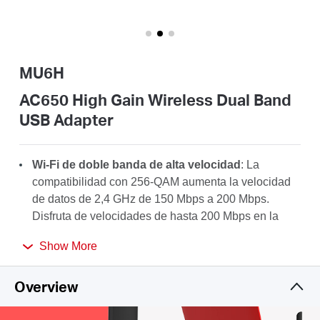
/
Español
MU6H
AC650 High Gain Wireless Dual Band
USB Adapter
Wi-Fi de doble banda de alta velocidad
: La
compatibilidad con 256-QAM aumenta la velocidad
de datos de 2,4 GHz de 150 Mbps a 200 Mbps.
Disfruta de velocidades de hasta 200 Mbps en la
banda de 2,4 GHz y 433 Mbps en la banda de 5
Show More
GHz, para aprovechar al máximo tu AC Wi-Fi.
Antena de alta ganancia
: Una antena de alta
Overview
ganancia de 5dBi mejora en gran medida la fuerza
de recepción y transmisión del adaptador USB