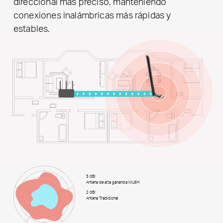
direccional más preciso, manteniendo
conexiones inalámbricas más rápidas y
estables.
5 dBi
Antena de alta ganancia MU6H
2 dBi
Antena Tradicional