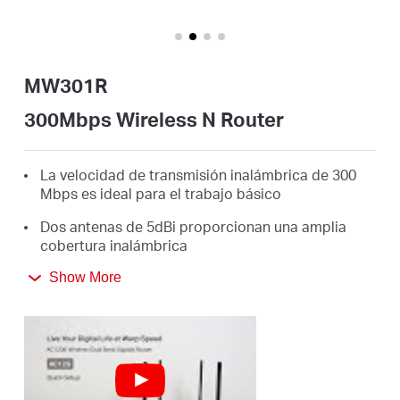
/
Español
MW301R
300Mbps Wireless N Router
La velocidad de transmisión inalámbrica de 300
Mbps es ideal para el trabajo básico
Dos antenas de 5dBi proporcionan una amplia
cobertura inalámbrica
La página web intuitiva lo guía a través del
Show More
proceso de configuración en minutos