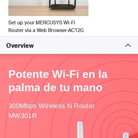
Set up your MERCUSYS Wi-Fi
Router via a Web Browser-AC12G
Overview
Potente Wi-Fi en la
palma de tu mano
300Mbps Wireless N Router
MW301R