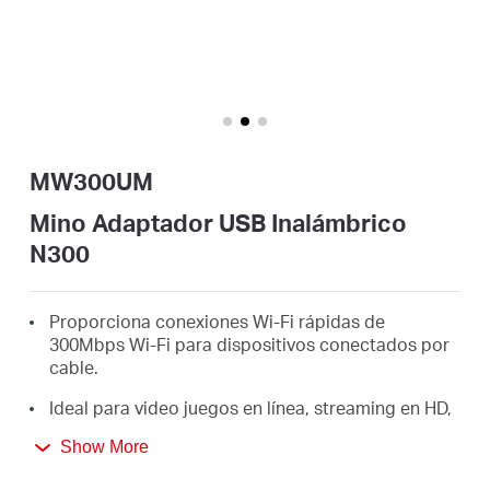
Síguenos
Colombia
MW300UM
/
Mino Adaptador USB Inalámbrico
N300
Spanish
Proporciona conexiones Wi-Fi rápidas de
300Mbps Wi-Fi para dispositivos conectados por
cable.
Ideal para video juegos en línea, streaming en HD,
navegación por Internet y más.
Show More
Soporta Windows 10/8.1/8/7/XP (32/64bit)