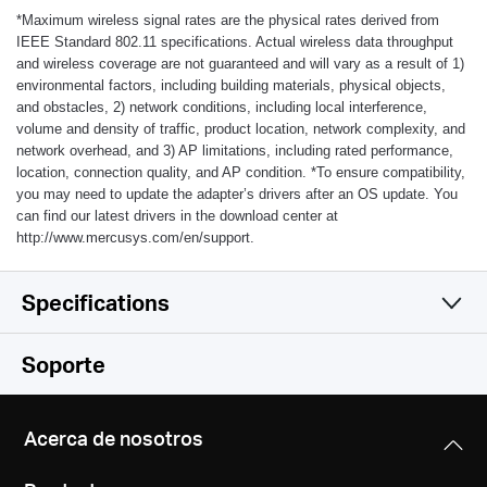
*
Maximum wireless signal rates are the physical rates derived from
IEEE Standard 802.11 specifications. Actual wireless data throughput
and wireless coverage are not guaranteed and will vary as a result of 1)
environmental factors, including building materials, physical objects,
and obstacles, 2) network conditions, including local interference,
volume and density of traffic, product location, network complexity, and
network overhead, and 3) AP limitations, including rated performance,
location, connection quality, and AP condition.
*
To ensure compatibility,
you may need to update the adapter’s drivers after an OS update. You
can find our latest drivers in the download center at
http://www.mercusys.com/en/support.
Specifications
Wireless
Soporte
Hardware
Wireless Standards
Acerca de nosotros
IEEE 802.11n, IEEE 802.11g, IEEE 802.11b
Others
Dimensions (W X D X H)