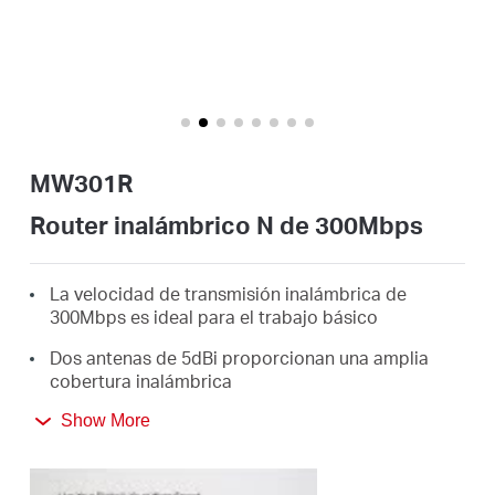
Síguenos
Colombia
MW301R
/
Router inalámbrico N de 300Mbps
Spanish
La velocidad de transmisión inalámbrica de
300Mbps es ideal para el trabajo básico
Dos antenas de 5dBi proporcionan una amplia
cobertura inalámbrica
La página web te guiará a través del proceso de
Show More
configuración en minutos