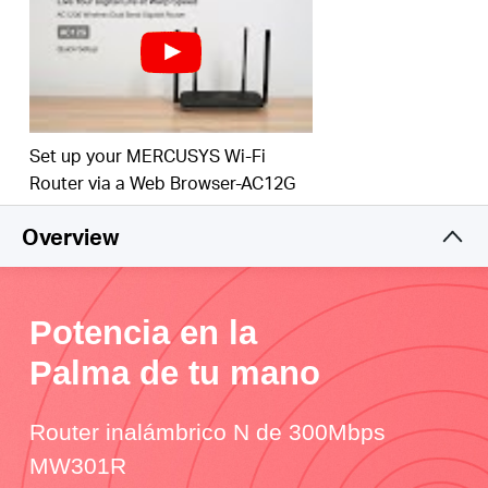
Set up your MERCUSYS Wi-Fi
Router via a Web Browser-AC12G
Overview
Potencia en la
Palma de tu mano
Router inalámbrico N de 300Mbps
MW301R