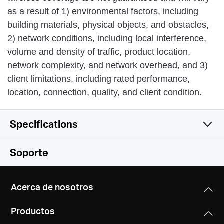
as a result of 1) environmental factors, including
building materials, physical objects, and obstacles,
2) network conditions, including local interference,
volume and density of traffic, product location,
network complexity, and network overhead, and 3)
client limitations, including rated performance,
location, connection, quality, and client condition.
Specifications
Wireless
Soporte
Software
Wireless Standards
Acerca de nosotros
IEEE 802.11n, IEEE 802.11g, IEEE 802.11b
Hardware
WAN Type
Productos
Dynamic IP/Static IP/PPPoE/L2TP/PPTP
Frequency
Others
Dimensions (W X D X H)