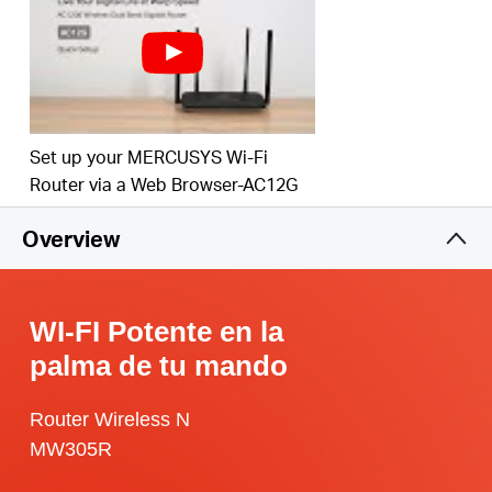
Set up your MERCUSYS Wi-Fi
Router via a Web Browser-AC12G
Overview
WI-FI Potente en la
palma de tu mando
Router Wireless N
MW305R