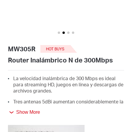
Síguenos
Colombia
MW305R
HOT BUYS
/
Router Inalámbrico N de 300Mbps
Spanish
La velocidad inalámbrica de 300 Mbps es ideal
para streaming HD, juegos en línea y descargas de
archivos grandes.
Tres antenas 5dBi aumentan considerablemente la
fuerza, el tamaño y la estabilidad de la señal
Show More
inalámbrica.
La página web intuitiva le guía a través del
proceso de configuración en cuestión de minutos.