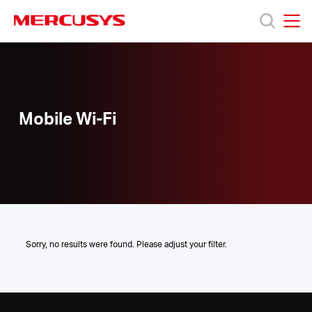
Click
to
skip
MERCUSYS
MERCUSYS
the
Mobile
製
navigation
Wi-
bar
Fi
品
Mobile Wi-Fi
サ
ポ
ー
Sorry, no results were found. Please adjust your filter.
ト