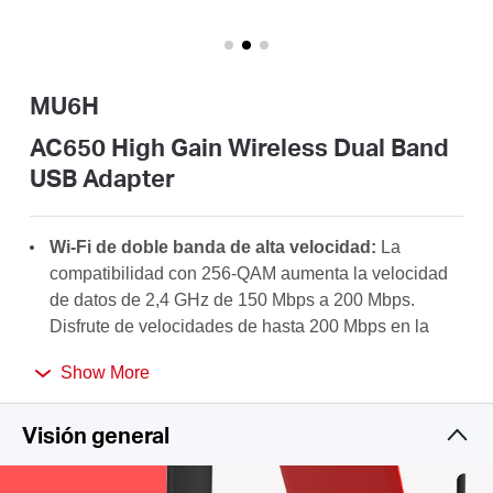
Perú
MU6H
/
AC650 High Gain Wireless Dual Band
USB Adapter
Español
Wi-Fi de doble banda de alta velocidad:
La
compatibilidad con 256-QAM aumenta la velocidad
de datos de 2,4 GHz de 150 Mbps a 200 Mbps.
Disfrute de velocidades de hasta 200 Mbps en la
banda de 2,4 GHz y 433 Mbps en la banda de 5 GHz
Show More
para aprovechar al máximo su Wi-Fi de CA.
Antena de alta ganancia:
Una antena de alta
Visión general
ganancia de 5dBi mejora en gran medida la potencia
de recepción y transmisión del adaptador USB