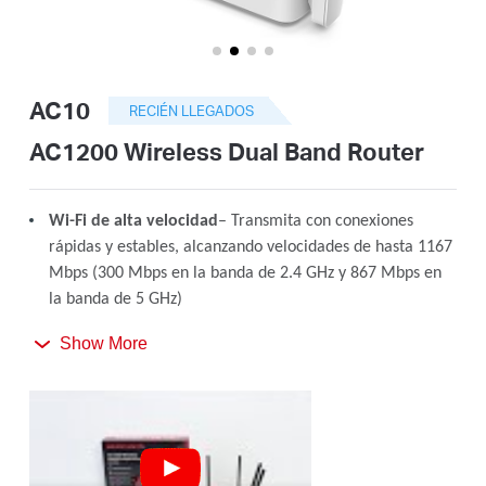
Perú
AC10
RECIÉN LLEGADOS
/
AC1200 Wireless Dual Band Router
Español
Wi-Fi de alta velocidad
– Transmita con conexiones
rápidas y estables, alcanzando velocidades de hasta 1167
Mbps (300 Mbps en la banda de 2.4 GHz y 867 Mbps en
la banda de 5 GHz)
4 antenas externas de alta ganancia
Show More
– Reciba fuertes
señales de Wi-Fi en cada rincón de su hogar
Fácil instalación
– Configuración en minutos guiado por
una interfaz de usuario web intuitiva
Controles parentales activos
– Proteja a su familia