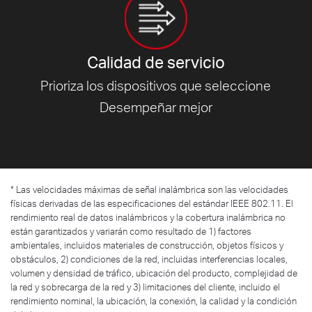
Calidad de servicio
Prioriza los dispositivos que seleccione
Desempeñar mejor
*
Las velocidades máximas de señal inalámbrica son las velocidades
físicas derivadas de las especificaciones del estándar IEEE 802.11. El
rendimiento real de datos inalámbricos y la cobertura inalámbrica no
están garantizados y variarán como resultado de 1) factores
ambientales, incluidos materiales de construcción, objetos físicos y
obstáculos, 2) condiciones de la red, incluidas interferencias locales,
volumen y densidad de tráfico, ubicación del producto, complejidad de
la red y sobrecarga de la red y 3) limitaciones del cliente, incluido el
rendimiento nominal, la ubicación, la conexión, la calidad y la condición