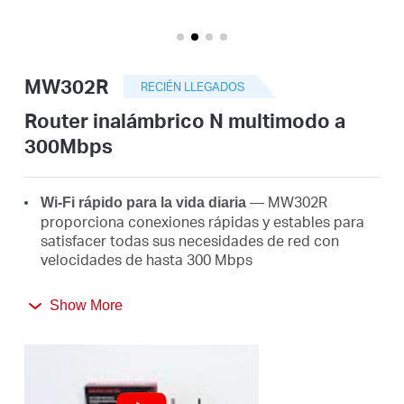
Perú
MW302R
RECIÉN LLEGADOS
/
Router inalámbrico N multimodo a
300Mbps
Español
MW302R
Wi-Fi rápido para la vida diaria
—
proporciona conexiones rápidas y estables para
satisfacer todas sus necesidades de red con
velocidades de hasta 300 Mbps
Cobertura más amplia
— equipado con antenas
Show More
externas de alta ganancia para entregar señales
fuertes de Wi-Fi a cada rincón de tu hogar
Multimodo
— cuatro modos en un dispositivo para
satisfacer todos los escenarios de aplicación