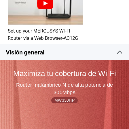
considerablemente el alcance y la cobertura
inalámbrica
Instalación sencilla: la página web intuitiva lo guía
a través del proceso de configuración en minutos
Set up your MERCUSYS Wi-Fi
Router via a Web Browser-AC12G
Visión general
Maximiza tu cobertura de Wi-Fi
Router inalámbrico N de alta potencia de
300Mbps
MW330HP