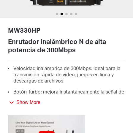
Perú
MW330HP
/
Enrutador inalámbrico N de alta
potencia de 300Mbps
Español
Velocidad inalámbrica de 300Mbps: ideal para la
transmisión rápida de video, juegos en línea y
descargas de archivos
Botón Turbo: mejora instantáneamente la señal de
Wi-Fi y expande la cobertura inalámbrica
Show More
Chip PA: proporciona una potencia de transmisión
de hasta 2x, lo suficientemente fuerte como para
penetrar en las paredes y otros obstáculos
Antenas de 7dBi de alta ganancia: aumenta