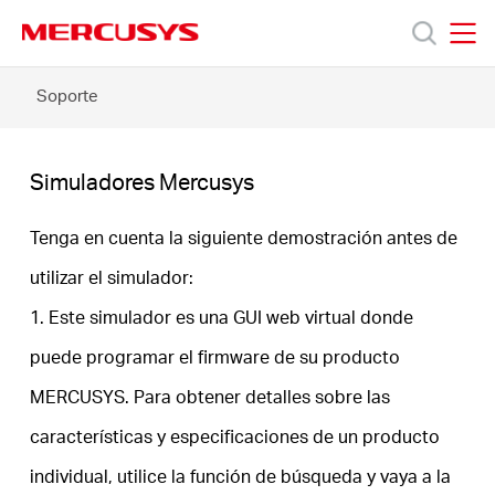
Click
to
skip
MERCUSYS
MERCUSYS
the
Simuladores
Soporte
Productos
navigation
Mercusys
bar
Soporte
Simuladores Mercusys
Sobre
Tenga en cuenta la siguiente demostración antes de
utilizar el simulador:
Nosotros
1. Este simulador es una GUI web virtual donde
puede programar el firmware de su producto
Donde
MERCUSYS. Para obtener detalles sobre las
Comprar
características y especificaciones de un producto
individual, utilice la función de búsqueda y vaya a la