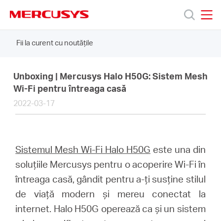
Click
to
skip
MERCUSYS
MERCUSYS
the
Fii la curent cu noutățile
Produse
navigation
bar
Suport
Unboxing | Mercusys Halo H50G: Sistem Mesh
Wi-Fi pentru întreaga casă
2022-03-17
Despre
noi
Sistemul Mesh Wi-Fi Halo H50G
este una din
soluțiile Mercusys pentru o acoperire Wi-Fi în
Cumpără
întreaga casă, gândit pentru a-ți susține stilul
de viață modern și mereu conectat la
internet. Halo H50G operează ca și un sistem