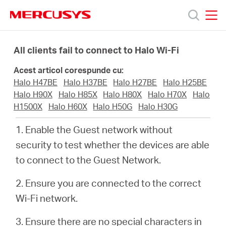
Click
to
skip
MERCUSYS
MERCUSYS
the
Produse
navigation
All clients fail to connect to Halo Wi-Fi
bar
Acest articol corespunde cu:
Suport
Halo H47BE
Halo H37BE
Halo H27BE
Halo H25BE
Halo H90X
Halo H85X
Halo H80X
Halo H70X
Halo
Despre
H1500X
Halo H60X
Halo H50G
Halo H30G
1. Enable the Guest network without
noi
security to test whether the devices are able
to connect to the Guest Network.
Cumpără
2. Ensure you are connected to the correct
Wi-Fi network.
3. Ensure there are no special characters in