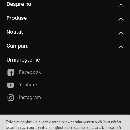
Despre noi
Produse
Noutăți
Cumpără
Urmărește-ne
Facebook
Youtube
Instagram
Folosim cookie-uri și activitatea browserului pentru a vă îmbunătăți
România
Schimbă
experiența, a personaliza conținutul și reclamele și a analiza modul în