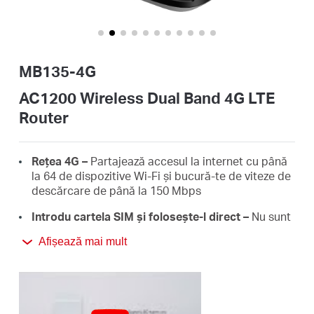
România
/
MB135-4G
română
AC1200 Wireless Dual Band 4G LTE
Router
Rețea 4G –
Partajează accesul la internet cu până
la 64 de dispozitive Wi-Fi și bucură-te de viteze de
descărcare de până la 150 Mbps
Introdu cartela SIM și folosește-l direct –
Nu sunt
necesare configurații, compatibilitatea cartelelor
Afișează mai mult
SIM este asigurată de ani de teste pe teren*
WiFi Dual Band 1200 Mbps
– Viteze de
conectare WiFi rapide de până la 300 Mbps pe
banda de 2.4 GHz și 867 Mbps pe banda de 5 GHz.