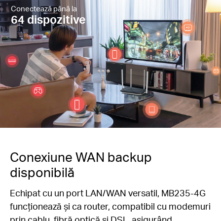
Conectează până la
64 dispozitive
Conexiune WAN backup
disponibilă
Echipat cu un port LAN/WAN versatil, MB235-4G
funcționează și ca router, compatibil cu modemuri
prin cablu, fibră optică și DSL, asigurând