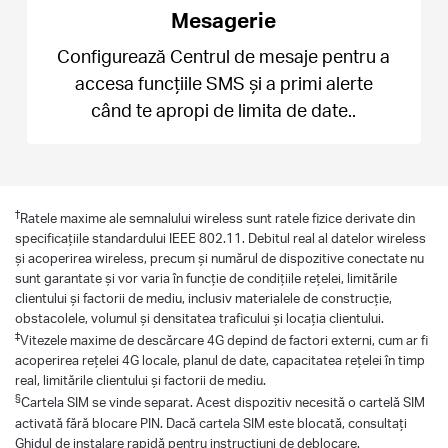
Mesagerie
Configurează Centrul de mesaje pentru a
accesa funcțiile SMS și a primi alerte
când te apropi de limita de date..
†
Ratele maxime ale semnalului wireless sunt ratele fizice derivate din
specificațiile standardului IEEE 802.11. Debitul real al datelor wireless
și acoperirea wireless, precum și numărul de dispozitive conectate nu
sunt garantate și vor varia în funcție de condițiile rețelei, limitările
clientului și factorii de mediu, inclusiv materialele de construcție,
obstacolele, volumul și densitatea traficului și locația clientului.
‡
Vitezele maxime de descărcare 4G depind de factori externi, cum ar fi
acoperirea rețelei 4G locale, planul de date, capacitatea rețelei în timp
real, limitările clientului și factorii de mediu.
§
Cartela SIM se vinde separat. Acest dispozitiv necesită o cartelă SIM
activată fără blocare PIN. Dacă cartela SIM este blocată, consultați
Ghidul de instalare rapidă pentru instrucțiuni de deblocare.