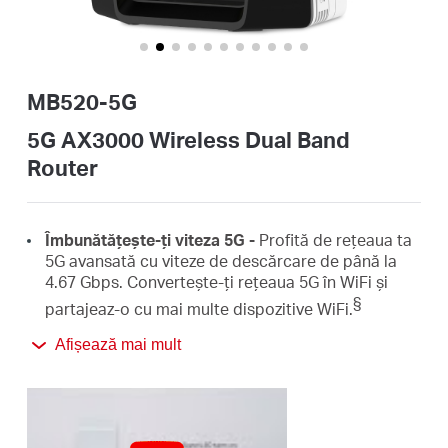
România
/
MB520-5G
română
5G AX3000 Wireless Dual Band
Router
Îmbunătățește-ți viteza 5G -
Profită de rețeaua ta
5G avansată cu viteze de descărcare de până la
4.67 Gbps. Convertește-ți rețeaua 5G în WiFi și
§
partajeaz-o cu mai multe dispozitive WiFi.
Afișează mai mult
AX3000 Dual Band
WiFi
6 –
Viteze de
conectare până la 2402 Mbps pe banda de 5 GHz
‡
și 574 Mbps pe banda de 2,4 GHz.