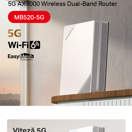
5G AX3000 Wireless Dual-Band Router
trecerea între semnale.
Telefonie de calitate –
Dispune de un port
MB520-5G
telefonic pentru utilizare pe linia fixă, permițând
apeluri simultane și acces la internet prin VoLTE.
Easy App Control –
Aplicația MERCUSYS te ajută
să configurezi în câteva minute. Administrează-ți
rețeaua WiFi acasă sau în deplasare prin
intermediul dispozitivelor iOS sau Android.
Viteză 5G