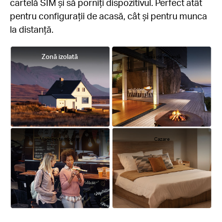
cartelă SIM și să porniți dispozitivul. Perfect atât
pentru configurații de acasă, cât și pentru munca
la distanță.
Zonă izolată
Casă de vacanță
Magazin temporar
Cazare