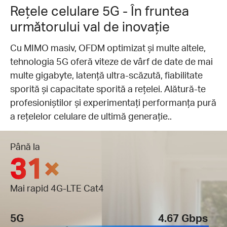
Rețele celulare 5G - În fruntea
următorului val de inovație
Cu MIMO masiv, OFDM optimizat și multe altele,
tehnologia 5G oferă viteze de vârf de date de mai
multe gigabyte, latență ultra-scăzută, fiabilitate
sporită și capacitate sporită a rețelei. Alătură-te
profesioniștilor și experimentați performanța pură
a rețelelor celulare de ultimă generație..
Până la
31×
Mai rapid 4G-LTE Cat4
5G
4.67 Gbps