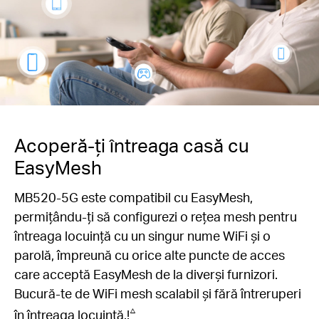
Acoperă-ți întreaga casă cu
EasyMesh
MB520-5G este compatibil cu EasyMesh,
permițându-ți să configurezi o rețea mesh pentru
întreaga locuință cu un singur nume WiFi și o
parolă, împreună cu orice alte puncte de acces
care acceptă EasyMesh de la diverși furnizori.
Bucură-te de WiFi mesh scalabil și fără întreruperi
△
în întreaga locuință.!