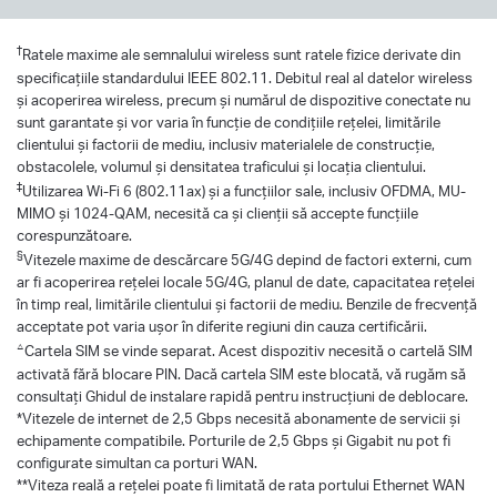
†
Ratele maxime ale semnalului wireless sunt ratele fizice derivate din
specificațiile standardului IEEE 802.11. Debitul real al datelor wireless
și acoperirea wireless, precum și numărul de dispozitive conectate nu
sunt garantate și vor varia în funcție de condițiile rețelei, limitările
clientului și factorii de mediu, inclusiv materialele de construcție,
obstacolele, volumul și densitatea traficului și locația clientului.
‡
Utilizarea Wi-Fi 6 (802.11ax) și a funcțiilor sale, inclusiv OFDMA, MU-
MIMO și 1024-QAM, necesită ca și clienții să accepte funcțiile
corespunzătoare.
§
Vitezele maxime de descărcare 5G/4G depind de factori externi, cum
ar fi acoperirea rețelei locale 5G/4G, planul de date, capacitatea rețelei
în timp real, limitările clientului și factorii de mediu. Benzile de frecvență
acceptate pot varia ușor în diferite regiuni din cauza certificării.
△
Cartela SIM se vinde separat. Acest dispozitiv necesită o cartelă SIM
activată fără blocare PIN. Dacă cartela SIM este blocată, vă rugăm să
consultați Ghidul de instalare rapidă pentru instrucțiuni de deblocare.
*Vitezele de internet de 2,5 Gbps necesită abonamente de servicii și
echipamente compatibile. Porturile de 2,5 Gbps și Gigabit nu pot fi
configurate simultan ca porturi WAN.
**Viteza reală a rețelei poate fi limitată de rata portului Ethernet WAN