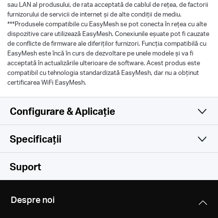
sau LAN al produsului, de rata acceptată de cablul de rețea, de factorii
furnizorului de servicii de internet și de alte condiții de mediu.
***Produsele compatibile cu EasyMesh se pot conecta în rețea cu alte
dispozitive care utilizează EasyMesh. Conexiunile eșuate pot fi cauzate
de conflicte de firmware ale diferiților furnizori. Funcția compatibilă cu
EasyMesh este încă în curs de dezvoltare pe unele modele și va fi
acceptată în actualizările ulterioare de software. Acest produs este
compatibil cu tehnologia standardizată EasyMesh, dar nu a obținut
certificarea WiFi EasyMesh.
Configurare & Aplicație
Specificații
Simplă și funcțională
Wireless
Suport
Software
Tip Rețea
Despre noi
EU:
Hardware
Securitate
5G:N1/N3/N5/N7/N8/N20/N28/N38/N40/N41/N77/N78