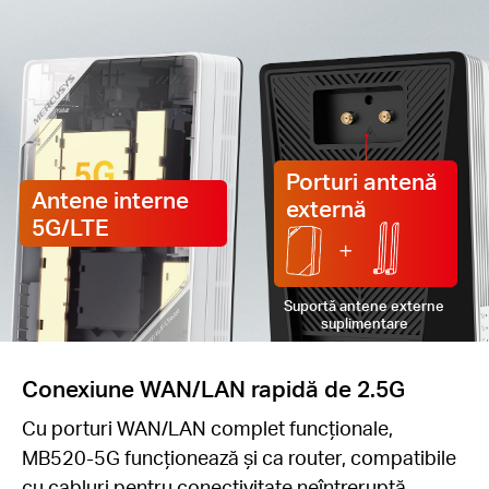
Porturi antenă
Antene interne
externă
5G/LTE
Suportă antene externe
suplimentare
Conexiune WAN/LAN rapidă de 2.5G
Cu porturi WAN/LAN complet funcționale,
MB520-5G funcționează și ca router, compatibile
cu cabluri pentru conectivitate neîntreruptă..