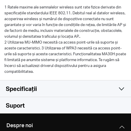
1 Ratele maxime ale semnalelor wireless sunt rate fizice derivate din
specificațiile standardului IEEE 802.11. Debitul real al datelor wireless,
acoperirea wireless și numărul de dispozitive conectate nu sunt
garantate și vor varia în funcție de condițiile de rețea, de limitările AP și
de factorii de mediu, inclusiv materialele de construcție, obstacolele,
volumul și densitatea traficului și locația AP..
2 Utilizarea MU-MIMO necesită ca access point-urile să suporte și
aceste caracteristici. 3 Utilizarea of WPA3 necesită ca access point-
urile să suporte și aceste caracteristici. Funcționalitatea MA30H poate
fi limitată pe anumite sisteme și platforme informatice. Te rugăm să
încerci să actualizezi driverul dispozitivului pentru a asigura
compatibilitatea.
Specificații
Wireless
Suport
Hardware
Standarde Wireless
Despre noi
IEEE 802.11 a/n/ac 5 GHz
Altele