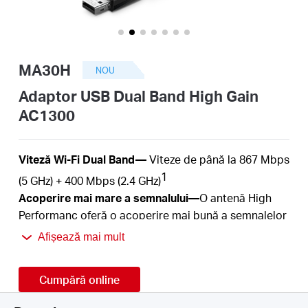
România
/
MA30H
NOU
română
Adaptor USB Dual Band High Gain
AC1300
Viteză Wi-Fi
Dual Band
—
Viteze de până la
867
Mbps
1
(5 GHz) + 4
00
Mbps (2.4
GHz)
Acoperire mai mare a semnalului
—
O antenă
High
Performanc oferă o acoperire mai bună a semnalelor
Wi-Fi.
Afișează mai mult
Plug and Play —
Nu necesită configurare
.
2
MU-MIMO
—
Oferă o conexiune wireless eficientă.
Cumpără online
Securitate îmbunătățită
—
Protocolul WPA3 oferă o
protecție sporită pentru securitatea parolelor