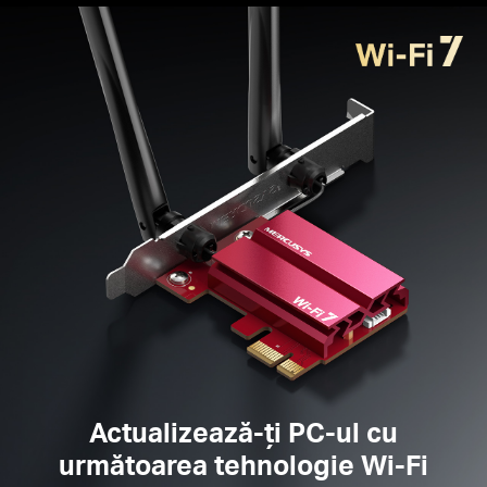
Acoperire mai largă —
Două antene
omnidirecționale de înaltă performanță asigură
transmisii și recepții mai puternice ale semnalului
Securitate îmbunătățită —
Cea mai recentă
îmbunătățire a securității, WPA3, oferă o protecție
sporită în siguranța parolelor personale
Sisteme de operare acceptate —
Windows 11
Te rugăm să reții: MA37BE nu este compatibil cu
suportul cu profil redus din cauza antenelor fixe.
Actualizează-ți PC-ul cu
următoarea tehnologie Wi-Fi