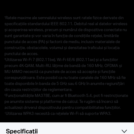
†
Ratele maxime ale semnalului wireless sunt ratele fizice derivate din
specificațiile standardului IEEE 802.11. Debitul real al datelor wireless
și acoperirea wireless, precum și numărul de dispozitive conectate nu
sunt garantate și vor varia în funcție de condițiile rețelei, limitările
punctului de acces (PA) și factorii de mediu, inclusiv materialele de
construcție, obstacolele, volumul și densitatea traficului și locația
punctului de acces.
‡
Utilizarea Wi-Fi 7 (802.11be), Wi-Fi 6E/6 (802.11ax) și a funcțiilor
precum 4K-QAM, Multi-RU, lățime de bandă de 160 MHz, OFDMA și
MU-MIMO necesită ca punctele de acces să accepte și funcțiile
corespunzătoare. Este posibil ca nu toate canalele de 160 MHz să fie
toate disponibile în banda de 5 GHz sau 6 GHz în anumite regiuni/țări
din cauza restricțiilor de reglementare.
§
Funcționalitățile MA37BE, cum ar fi Bluetooth 5.4, pot fi restricționate
pe anumite sisteme și platforme de calcul. Te rugăm să încerci să
actualizezi driverul dispozitivului pentru compatibilitatea funcțiilor.
△
Utilizarea WPA3 necesită ca rețelele Wi-Fi să suporte WPA3.
Specificații