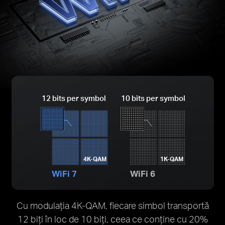
12 bits per symbol
10 bits per symbol
4K-QAM
1K-QAM
WiFi 7
WiFi 6
Cu modulația 4K-QAM, fiecare simbol transportă
12 biți în loc de 10 biți, ceea ce conține cu 20%