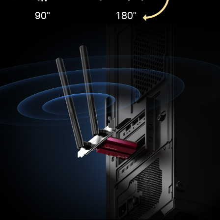
90°
180°