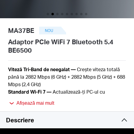
România
/
MA37BE
NOU
română
Adaptor PCIe WiFi 7 Bluetooth 5.4
BE6500
Viteză Tri-Band de neegalat —
Crește viteza totală
până la 2882 Mbps (6 GHz) + 2882 Mbps (5 GHz) + 688
Mbps (2,4 GHz)
Standard Wi-Fi 7 —
Actualizează-ți PC-ul cu
tehnologia Wi-Fi 7 de ultimă generație
Afișează mai mult
Performanță mai bună —
Mai multe dispozitive,
latență mai mică și mai puțină congestie
Descriere
Bluetooth 5.4 —
Viteză, rază de acțiune, securitate și
fiabilitate îmbunătățite față de generația anterioară