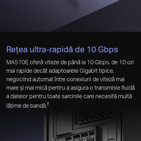
Compatibilitate sistem —
Sistemele de operare
acceptate includ Windows 11/10/8.1/8, Windows
Servers 2022/2019/2016/2012 R2 și Linux.
Rețea ultra-rapidă de 10 Gbps
MA510E oferă viteze de până la 10 Gbps, de 10 ori
mai rapide decât adaptoarele Gigabit tipice,
negociind automat între conexiuni de viteză mai
mare și mai mică pentru a asigura o transmisie fluidă
a datelor pentru toate sarcinile care necesită multă
†
lățime de bandă.