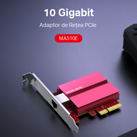
NAS pentru transmisie locală de date de mare
10 Gigabit
viteză.
Controlul fluxului —
Mecanismul dinamic de
Adaptor de Rețea PCle
gestionare a creditului punct-la-punct asigură o
transmisie de date de mare viteză fără pierderi de
MA510E
pachete, oferind o experiență multi-gigabyte cu
latență redusă.
Wake-on-LAN —
Pornește sau oprește PC-ul de la
distanță printr-un semnal de rețea dedicat, ceea
ce îl face partenerul ideal pentru munca la
distanță.
Energy-Efficient Ethernet (EEE) —
Echipat cu
tehnologia EEE, MA510E poate reduce consumul
de energie, poate reduce amprenta de carbon și
poate garanta performanțe impecabile.
Instalare flexibilă —
Include suporturi standard și
cu profil redus pentru compatibilitate cu diverse
modele de plăci de bază.