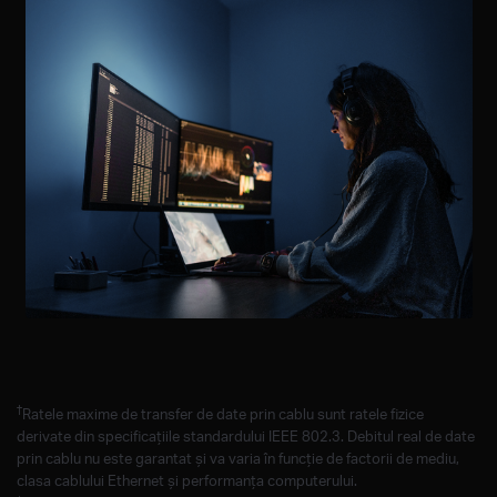
†
Ratele maxime de transfer de date prin cablu sunt ratele fizice
derivate din specificațiile standardului IEEE 802.3. Debitul real de date
prin cablu nu este garantat și va varia în funcție de factorii de mediu,
clasa cablului Ethernet și performanța computerului.