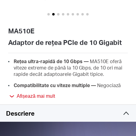
România
/
MA510E
română
Adaptor de rețea PCle de 10 Gigabit
Rețea ultra-rapidă de 10 Gbps —
MA510E oferă
viteze extreme de până la 10 Gbps, de 10 ori mai
rapide decât adaptoarele Gigabit tipice.
Compatibilitate cu viteze multiple —
Negociază
automat între conexiuni de viteză mai mare și mai
Afișează mai mult
mică pentru a asigura o transmisie fluidă a datelor
pentru toate sarcinile care necesită multă lățime
de bandă.
Descriere
Partajați fișiere în câteva secunde —
MA510E
utilizează la maximum accesul la internet de 10
Gbps și se poate conecta perfect la dispozitivele