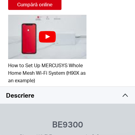
Cumpără online
Seamless Roaming:
Unitățile Halo lucrează
împreună pentru a forma o rețea unificată, cu un
singur nume și parolă. Mai mult, dispozitivele tale
se vor conecta automat la cea mai apropiată
unitate Halo pe măsură ce te deplasezi prin casă,
pentru a avea parte de cea mai bună conexiune
†
posibilă
.
Multi-Link Operation (MLO):
Crește debitul, reduce
latența și îmbunătățește fiabilitatea pentru
How to Set Up MERCUSYS Whole
△
aplicațiile emergente.
Home Mesh Wi-Fi System (H90X as
an example)
**
3× porturi WAN/LAN de 2.5G
Descriere
Acoperire pentru întreaga casă
:
Arie de acoperire
de până la 550 m² (2-pack), oferind semnal Wi-Fi
chiar și în cele mai îndepărtate colțuri ale
‡
locuinței.
BE9300
Configurare și administrare ușoară
:
Instalarea,
configurarea și administrarea rețelei sunt foarte