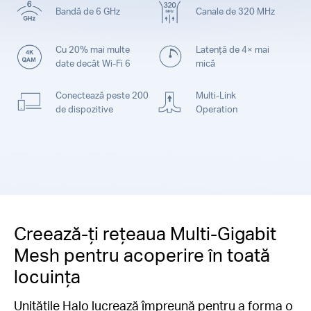
Bandă de 6 GHz
Canale de 320 MHz
Cu 20% mai multe
Latență de 4× mai
date decât Wi-Fi 6
mică
Conectează peste 200
Multi-Link
de dispozitive
Operation
Creează-ți rețeaua Multi-Gigabit
Mesh pentru acoperire în toată
locuința
Unitățile Halo lucrează împreună pentru a forma o