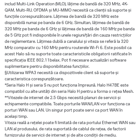
includ Multi-Link Operation (MLO), lățime de bandă de 320 MHz, 4K-
QAM, Multi-RU, OFDMA și MU-MIMO necesită ca clienții să suporte și
funcțiile corespunzătoare. Lățimea de bandă de 320 MHz este
disponibilă numai pe banda de 6 GHz. Simultan, lățimea de bandă de
320 MHz pe banda de 6 GHz și lățimea de bandă de 160 MHz pe banda
de 5 GHz pot fi indisponibile în unele regiuni/țări din cauza restricțiilor
de reglementare. Lățimea dublă a canalului și viteza se referă la 320
MHz comparativ cu 160 MHz pentru routerele Wi-Fi 6. Este posibil ca
acest Halo să nu suporte toate caracteristicile obligatorii ratificate în
specificația IEEE 802.11belax. Pot fi necesare actualizări software
suplimentare pentru disponibilitatea funcțiilor.
§Utilizarea WPA3 necesită ca dispozitivele client să suporte și
caracteristica corespunzătoare.
*Seria Halo H și seria S nu pot funcționa împreună. Halo H47BE este
compatibil cu alte unități din seria Halo H pentru a forma o rețea Mesh.
**Vitezele de internet de 2.5 Gbps necesită planuri de servicii și
echipamente compatibile. Toate porturile WAN/LAN vor funcționa ca
porturi WAN sau LAN. Un singur port poate servi ca port WAN în
același timp.
Viteza reală a rețelei poate fi limitată de rata portului Ethernet WAN sau
LAN al produsului, de rata suportată de cablul de rețea, de factorii
furnizorului de servicii de internet și de alte condiții de mediu.