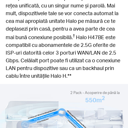
rețea unificată, cu un singur nume și parolă. Mai
mult, dispozitivele tale se vor conecta automat la
cea mai apropiată unitate Halo pe măsură ce te
deplasezi prin casă, pentru a avea parte de cea
†
mai bună conexiune posibilă.
Halo H47BE este
compatibil cu abonamentele de 2.5G oferite de
ISP-uri datorită celor 3 porturi WAN/LAN de 2.5
Gbps. Celălalt port poate fi utilizat ca o conexiune
LAN pentru dispozitive sau ca un backhaul prin
cablu între unitățile Halo H.**
2 Pack - Acoperire de până la
2
550m