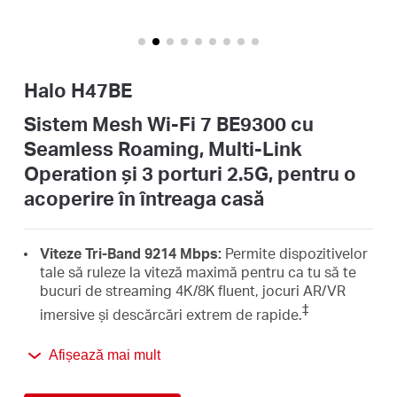
România
3
porturi
2.5G,
/
pentru
o
Halo H47BE
acoperire
în
română
Sistem Mesh Wi-Fi 7 BE9300 cu
întreaga
Seamless Roaming, Multi-Link
casă
Operation și 3 porturi 2.5G, pentru o
acoperire în întreaga casă
Viteze Tri-Band 9214 Mbps:
Permite dispozitivelor
tale să ruleze la viteză maximă pentru ca tu să te
bucuri de streaming 4K/8K fluent, jocuri AR/VR
‡
imersive și descărcări extrem de rapide.
Viteze Wi-Fi 7:
Halo H47BE este echipat cu
Afișează mai mult
canalele de 320 MHz, 4K-QAM, MLO, banda de 6
△
GHz și alte caracteristici pe care le oferă Wi-Fi 7.