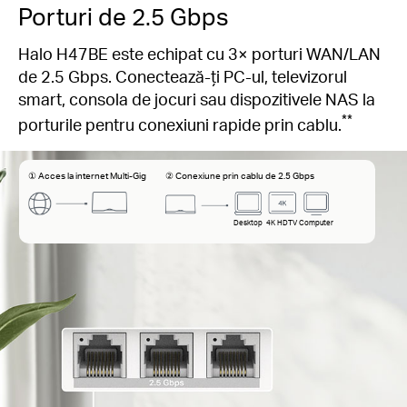
Porturi de 2.5 Gbps
Halo H47BE este echipat cu 3× porturi WAN/LAN
de 2.5 Gbps. Conectează-ți PC-ul, televizorul
smart, consola de jocuri sau dispozitivele NAS la
**
porturile pentru conexiuni rapide prin cablu.
① Acces la internet Multi-Gig
② Conexiune prin cablu de 2.5 Gbps
Desktop
4K HDTV
Computer