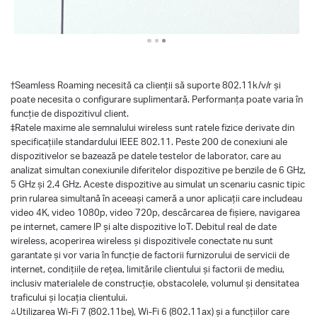
†
Seamless Roaming necesită ca clienții să suporte 802.11k/v/r și
poate necesita o configurare suplimentară. Performanța poate varia în
funcție de dispozitivul client.
‡Ratele maxime ale semnalului wireless sunt ratele fizice derivate din
specificațiile standardului IEEE 802.11. Peste 200 de conexiuni ale
dispozitivelor se bazează pe datele testelor de laborator, care au
analizat simultan conexiunile diferitelor dispozitive pe benzile de 6 GHz,
5 GHz și 2,4 GHz. Aceste dispozitive au simulat un scenariu casnic tipic
prin rularea simultană în aceeași cameră a unor aplicații care includeau
video 4K, video 1080p, video 720p, descărcarea de fișiere, navigarea
pe internet, camere IP și alte dispozitive loT. Debitul real de date
wireless, acoperirea wireless și dispozitivele conectate nu sunt
garantate și vor varia în funcție de factorii furnizorului de servicii de
internet, condițiile de rețea, limitările clientului și factorii de mediu,
inclusiv materialele de construcție, obstacolele, volumul și densitatea
traficului și locația clientului.
△Utilizarea Wi-Fi 7 (802.11be), Wi-Fi 6 (802.11ax) și a funcțiilor care