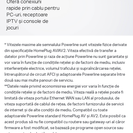
Oferă conexiuni
rapide prin cablu pentru
PC-uri, receptoare
IPTV și console de
jocuri
*
Vitezele maxime ale semnalului Powerline sunt vitezele fizice derivate
din specificațiile HomePlug AV/AV2. Viteza efectivă de transfer a
datelor prin Powerline și raza de acțiune Powerline nu sunt garantate și
vor varia în funcție de condițiile rețelei și de factorii de mediu, inclusiv
interferențele electrice, volumul traficului și supraîncărcarea rețelei,
întrerupătorul de circuit AFCI și adaptoarele Powerline separate între
două sau mai multe panouri de serviciu.
**Datele reale privind economisirea energiei vor varia în funcție de
condițiile rețelei și de factorii de mediu. Viteza reală a rețelei poate fi
limitată de viteza portului Ethernet WAN sau LAN al produsului, de
viteza suportată de cablul de rețea, de factorii furnizorului de servicii
de internet și de alte condiții de mediu. Compatibil cu toate
adaptoarele Powerline standard HomePlug AV și AV2. Este posibil ca
acest produs să nu fie compatibil cu routere sau gateway-uri al căror
firmware a fost modificat, se bazează pe programe open source sau