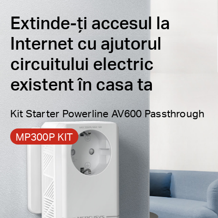
Extindere ușoară
— Extinde acoperirea prin
Extinde-ți accesul la
simpla adăugare a mai multor adaptoare
Powerline
Internet cu ajutorul
Priză suplimentară
— Convenabilă pentru
circuitului electric
dispozitive adiționale
existent în casa ta
Kit Starter Powerline AV600 Passthrough
MP300P KIT