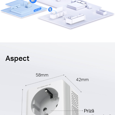
Aspect
58mm
42mm
Priză