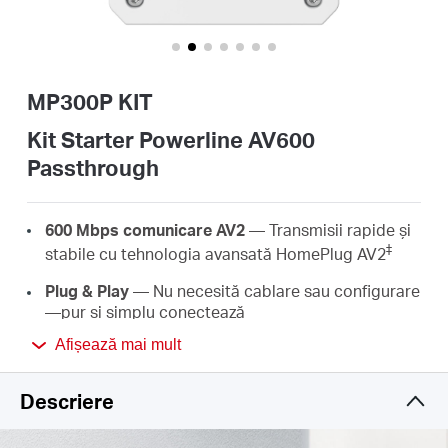
România
/
MP300P KIT
română
Kit Starter Powerline AV600
Passthrough
600 Mbps comunicare AV2
— Transmisii rapide și
‡
stabile cu tehnologia avansată HomePlug AV2
Plug & Play
— Nu necesită cablare sau configurare
—pur și simplu conectează
Afișează mai mult
Economisirea energiei
—
Adoptă un stil de viață
eco-responsabil cu adaptoarele tale prin trecerea
automată în modul de economisire a energiei
Descriere
atunci când nu sunt utilizate, economisind până la
85% energie