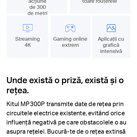
acțiune
toare routerele
de 300
de metri
Streaming
Gaming online
Aplicații cu
4K
extrem
grafică
intensivă
Unde există o priză, există și o
rețea.
Kitul MP300P transmite date de rețea prin
circuitele electrice existente, evitând orice
influență negativă pe care obstacolele o au
asupra rețelei. Bucură-te de o rețea extinsă