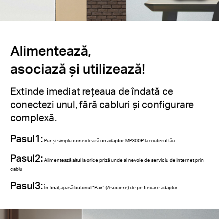
Alimentează,
asociază și utilizează!
Extinde imediat rețeaua de îndată ce
conectezi unul, fără cabluri și configurare
complexă.
Pasul1:
Pur și simplu conectează un adaptor MP300P la routerul tău
Pasul2:
Alimentează altul la orice priză unde ai nevoie de serviciu de internet prin
cablu
Pasul3:
În final, apasă butonul “Pair” (Asociere) de pe fiecare adaptor