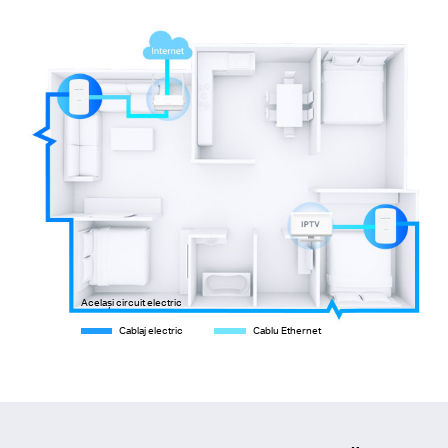
Același circuit electric
Cablaj electric
Cablu Ethernet