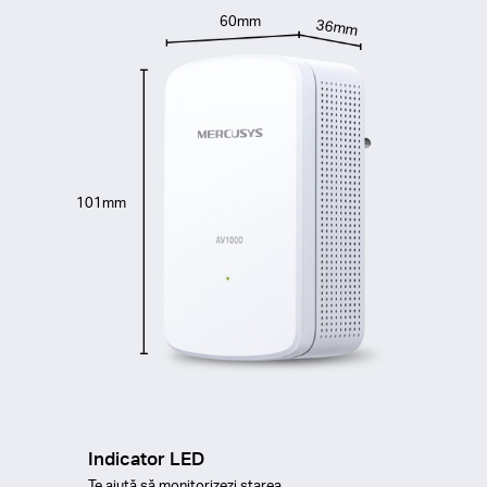
60mm
36mm
101mm
Indicator LED
Te ajută să monitorizezi starea