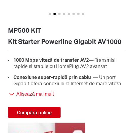
România
/
MP500 KIT
română
Kit Starter Powerline Gigabit AV1000
1000 Mbps viteză de transfer AV2
— Transmisii
rapide și stabile cu HomePlug AV2 avansat
Conexiune super-rapidă prin cablu
— Un port
Gigabit oferă conexiuni la Internet de mare viteză
pentru PC-uri, IPTV-uri și consolele de jocuri
Afișează mai mult
Plug & Play
— Nu este nevoie de cabluri sau de
configurare, pur și simplu conectează MP500 KIT
Cumpără online
la priză
Extindere ușoară a rețelei
— Mărește aria de
acoperire prin simpla adăugare a mai multor