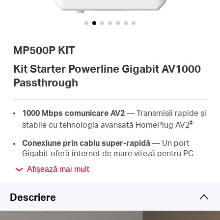
România
/
MP500P KIT
română
Kit Starter Powerline Gigabit AV1000
Passthrough
1000 Mbps comunicare AV2
— Transmisii rapide și
‡
stabile cu tehnologia avansată HomePlug AV2
Conexiune prin cablu super-rapidă
— Un port
Gigabit oferă internet de mare viteză pentru PC-
uri, receptoare IPTV și console de jocuri
Afișează mai mult
Rază de acțiune de 300 de metri
— Până la 300 de
†
metri printr-un circuit electric existent
Descriere
Plug & Play
— Nu necesită cablare sau configurare