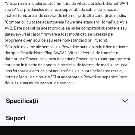
*
Viteza reală a rețelei poate fi limitată de viteza portului Ethernet WAN
sau LAN al produsului, de viteza suportată de cablul de rețea, de
factorii furnizorului de servicii de internet și de alte condiții de mediu.
†
Compatibil cu toate adaptoarele Powerline standard HomePlug AV și
AV2. Este posibil ca acest produs să nu fie compatibil cu routere sau
gateway-uri al căror firmware a fost modificat, se bazează pe
programe open source sau este non-standard ori învechit.
‡
Vitezele maxime ale semnalului Powerline sunt vitezele fizice derivate
din specificațiile HomePlug AV/AV2. Viteza efectivă de transfer a
datelor prin Powerline și raza de acțiune Powerline nu sunt garantate și
vor varia în funcție de condițiile rețelei și de factorii de mediu, inclusiv
interferențele electrice, volumul traficului și supraîncărcarea rețelei,
întrerupătorul de circuit AFCI și adaptoarele Powerline separate între
două sau mai multe panouri de serviciu.
Specificații
Software
Suport
Hardware
Tehnologie de modulare