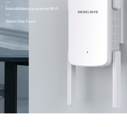
Îmbunătățește acoperirea Wi-Fi
Setare One-Touch