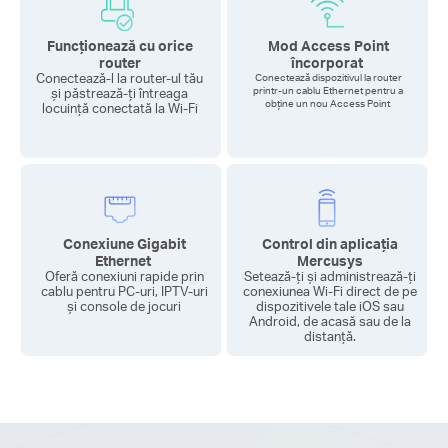
Funcționează cu orice
Mod Access Point
router
încorporat
Conectează-l la router-ul tău
Conectează dispozitivul la router
printr-un cablu Ethernet pentru a
și păstrează-ți întreaga
obține un nou Access Point
locuință conectată la Wi-Fi
Conexiune Gigabit
Control din aplicația
Ethernet
Mercusys
Oferă conexiuni rapide prin
Setează-ți și administrează-ți
cablu pentru PC-uri, IPTV-uri
conexiunea Wi-Fi direct de pe
și console de jocuri
dispozitivele tale iOS sau
Android, de acasă sau de la
distanță.