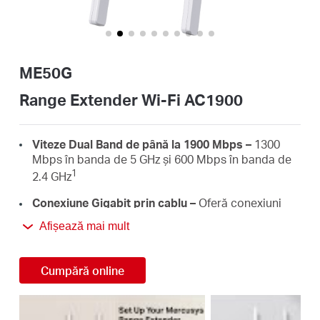
România
/
ME50G
română
Range Extender Wi-Fi AC1900
Viteze Dual Band de până la 1900 Mbps –
1300
Mbps în banda de 5 GHz și 600 Mbps în banda de
1
2.4 GHz
Conexiune Gigabit prin cablu –
Oferă conexiuni
rapide prin cablu pentru PC-uri, IPTV-uri și console
Afișează mai mult
de jocuri
3×3 MU-MIMO –
Conectează mai multe dispozitive
Cumpără online
simultan
Funcționează cu orice router –
Extinde semnalul
2
wireless din locuința ta