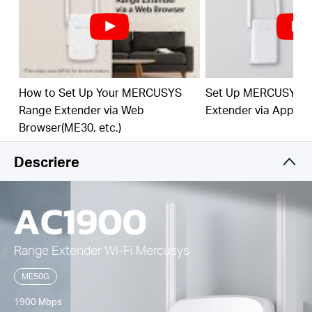
Setare One-Touch –
Apasă pur și simplu butonul
WPS, pentru a extinde semnalele Wi-Fi, în doar
câteva secunde
Mod Access Point încorporat –
Dispozitivul poate
How to Set Up Your MERCUSYS
Set Up MERCUSYS 
fi transformat într-un Access Point cu ajutorul unui
cablu Ethernet
Range Extender via Web
Extender via App
Browser(ME30, etc.)
Administrare ușoară din aplicație -
Instalare
simplă și management ușor de acasă sau de la
Descriere
distanță direct de pe dispozitivele tale iOS sau
Android
3 ani garanție
Range Extender Wi-Fi Mercusys
ME50G
1900 Mbps