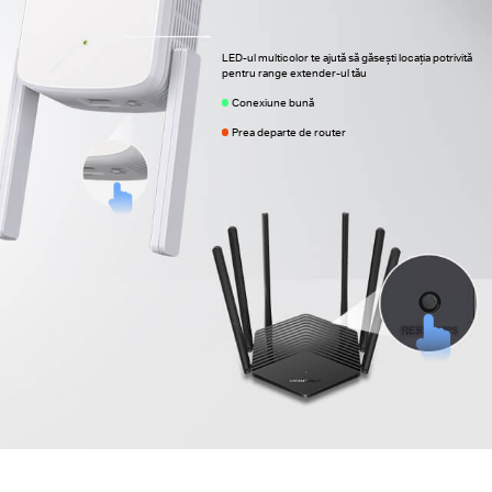
LED-ul multicolor te ajută să găsești locația potrivită
pentru range extender-ul tău
Conexiune bună
Prea departe de router