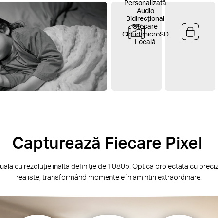
Personalizată
Audio
Bidirecțional
Stocare
Cloud/microSD
Locală
Capturează Fiecare Pixel
lă cu rezoluție înaltă definiție de 1080p. Optica proiectată cu precizie 
realiste, transformând momentele în amintiri extraordinare.