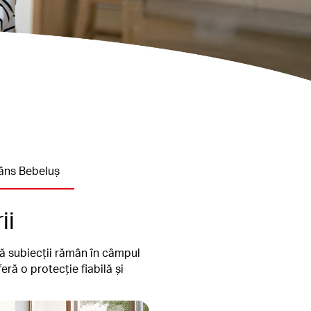
âns Bebeluș
ii
că subiecții rămân în câmpul
ră o protecție fiabilă și