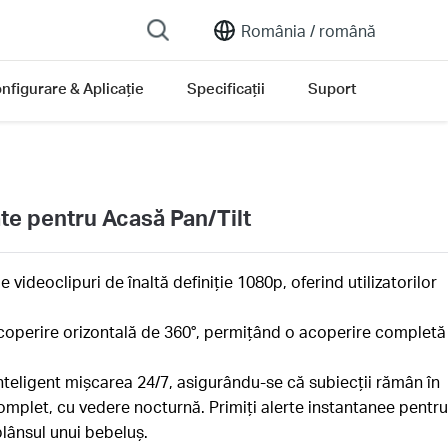
România /
română
nfigurare & Aplicație
Specificații
Suport
te pentru Acasă Pan/Tilt
 videoclipuri de înaltă definiție 1080p, oferind utilizatorilor
coperire orizontală de 360°, permițând o acoperire completă
teligent mișcarea 24/7, asigurându-se că subiecții rămân în
 complet, cu vedere nocturnă. Primiți alerte instantanee pentru
lânsul unui bebeluș.