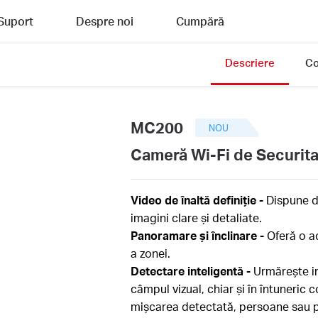
Suport
Despre noi
Cumpără
Descriere
Co
MC200
NOU
Cameră Wi-Fi de Securita
Video de înaltă definiție -
Dispune de
imagini clare și detaliate.
Panoramare și înclinare -
Oferă o a
a zonei.
Detectare inteligentă -
Urmărește in
câmpul vizual, chiar și în întuneric
mișcarea detectată, persoane sau p