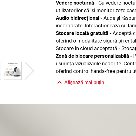
Vedere nocturnă -
Cu vedere noctur
utilizatorilor să își monitorizeze ca
Audio bidirecțional -
Aude și răspund
încorporate. Interacționează cu fam
Stocare locală gratuită -
Acceptă c
oferind o modalitate sigură și renta
Stocare în cloud acceptată - Stocaț
Zonă de blocare personalizabilă -
P
ușurință vizualizările nedorite. Con
oferind control hands-free pentru uti
Afișează mai puțin