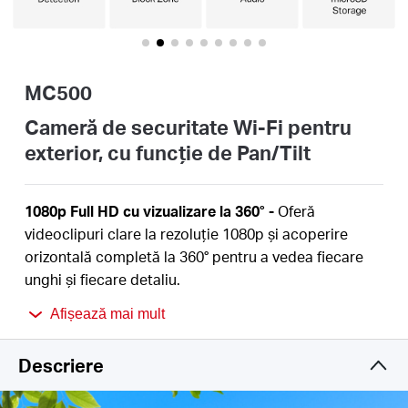
România
/
MC500
română
Cameră de securitate Wi-Fi pentru
exterior, cu funcție de Pan/Tilt
1080p Full HD cu vizualizare la 360°
-
Oferă
videoclipuri clare la rezoluție 1080p și acoperire
orizontală completă la 360° pentru a vedea fiecare
unghi și fiecare detaliu.
Mișcare inteligentă și urmărire a persoanelor
-
Afișează mai mult
Detectează și urmărește automat mișcarea sau
persoanele, asigurându-se că activitatea cheie
Descriere
rămâne în centrul atenției.
Viziune nocturnă color
-
Oferă imagini vii și detaliate