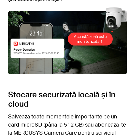
Această zonă este
monitorizată！
MERCUSYS
Person Detection
“MC500” : Person detected at 2025-06-12 23:45.
Stocare securizată locală și în
cloud
Salvează toate momentele importante pe un
card microSD (până la 512 GB) sau abonează-te
la MERCUSYS Camera Care pentru serviciul