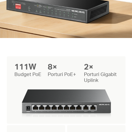
111W
8×
2×
Budget PoE
Porturi PoE+
Porturi Gigabit
Uplink