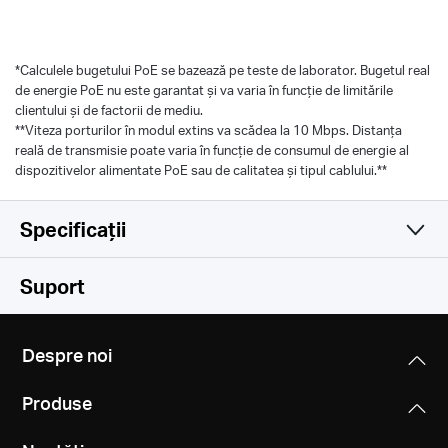
*
Calculele bugetului PoE se bazează pe teste de laborator. Bugetul real
de energie PoE nu este garantat și va varia în funcție de limitările
clientului și de factorii de mediu.
**Viteza porturilor în modul extins va scădea la 10 Mbps. Distanța
reală de transmisie poate varia în funcție de consumul de energie al
dispozitivelor alimentate PoE sau de calitatea și tipul cablului.**
Specificații
Software
Suport
Hardware
Metodă de Transfer
Despre noi
Store-And-Forward
Performance
Dimensiuni
Produse
8.2 × 4.9 × 1.0 in (209 × 126 × 26 mm)
Funcții Avansate
Altele
Rata Forwardare Pachete
• Compatible With IEEE 802.3af/at Compliant PDs