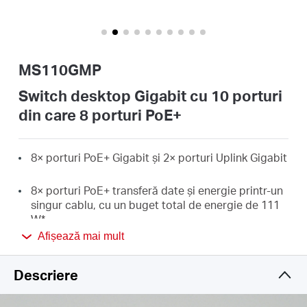
România
/
MS110GMP
română
Switch desktop Gigabit cu 10 porturi
din care 8 porturi PoE+
8× porturi PoE+ Gigabit și 2× porturi Uplink Gigabit
8× porturi PoE+ transferă date și energie printr-un
singur cablu, cu un buget total de energie de 111
W
*
Afișează mai mult
Conform standardului IEEE 802.3af/at PoE+,
switch-ul suportă o putere PoE de până la 30 W
Descriere
pentru fiecare port PoE