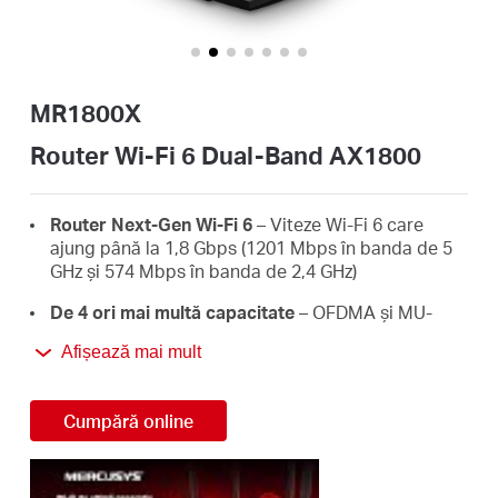
România
/
MR1800X
română
Router Wi-Fi 6 Dual-Band AX1800
Router Next-Gen Wi-Fi 6
– Viteze Wi-Fi 6 care
ajung până la 1,8 Gbps (1201 Mbps în banda de 5
GHz și 574 Mbps în banda de 2,4 GHz)
De 4 ori mai multă capacitate
– OFDMA și MU-
MIMO permit transmiterea simultană a datelor
Afișează mai mult
către și de la mai multe dispozitive, îmbunătățind
eficiența generală a rețelei
Cumpără online
Acoperire mai extinsă și mai puternică
– Cele 4
antene high-gain multi-direcționale cu
Beamforming oferă conexiuni stabile în toată
locuința, pentru semnale wireless puternice în