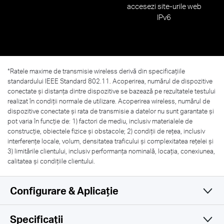
accesezi site-urile web
IPv6
*Ratele maxime de transmisie wireless derivă din specificațiile
standardului IEEE Standard 802.11. Acoperirea, numărul de dispozitive
conectate și distanța dintre dispozitive se bazează pe rezultatele testului
realizat în condiții normale de utilizare. Acoperirea wireless, numărul de
dispozitive conectate și rata de transmisie a datelor nu sunt garantate și
pot varia în funcție de: 1) factori de mediu, inclusiv materialele de
construcție, obiectele fizice și obstacole; 2) condiții de rețea, inclusiv
interferențe locale, volum, densitatea traficului și complexitatea rețelei și
3) limitările clientului, inclusiv performanța nominală, locația, conexiunea,
calitatea și condițiile clientului.
Configurare & Aplicație
Specificații