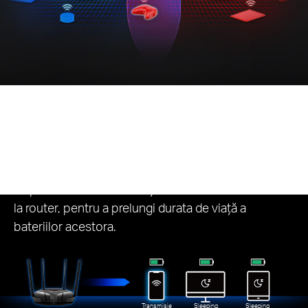
Reduce consumul de energie
În timpul transmisiilor de date, funcția Target Wake
Time reduce consumul de energie pentru
dispozitivele tale mobile și IoT, care sunt conectate
la router, pentru a prelungi durata de viață a
bateriilor acestora.
Transmisie
Sleeping
Sleeping