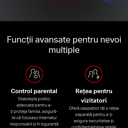
Funcții avansate pentru nevoi
multiple
Control parental
Rețea pentru
Stabilește politici
vizitatori
adecvate pentru a-
Oferă oaspeților tăi o rețea
ți proteja familia, asigură-
separată pentru a-ți
te că folosesc Internetul
asigura securitatea și
responsabil și în siguranță
confidențialitatea rețelei