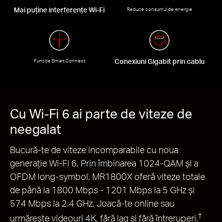
Mai puține interferențe Wi-Fi
Reduce consumul de energie
Conexiuni Gigabit prin cablu
Funcție Smart Connect
Cu Wi-Fi 6 ai parte de viteze de
neegalat
Bucură-te de viteze incomparabile cu noua
generație Wi-Fi 6. Prin îmbinarea 1024-QAM și a
OFDM long-symbol, MR1800X oferă viteze totale
de până la 1800 Mbps - 1201 Mbps la 5 GHz și
574 Mbps la 2.4 GHz. Joacă-te online sau
†
urmărește videouri 4K, fără lag și fără întreruperi.