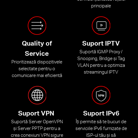
principale
Quality of
Suport IPTV
Suportă IGMP Proxy /
Service
Snooping, Bridge și Tag
Prioritizează dispozitivele
VLAN pentru a optimiza
selectate pentru o
streamingul IPTV
comunicare mai eficientă
Suport VPN
Suport IPv6
Suportă Server OpenVPN
Îți permite să te bucuri de
și Server PPTP pentru a
serviciile IPv6 furnizate de
crea conexiuni VPN sigure
ISP-ul tău și să