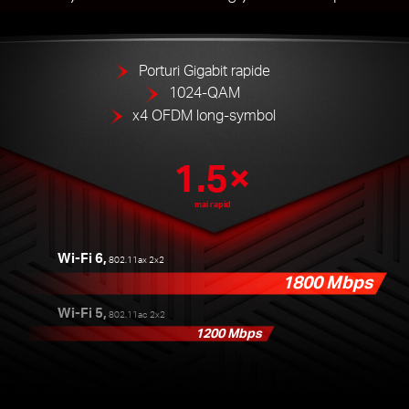
Porturi Gigabit rapide
1024-QAM
x4 OFDM long-symbol
1.5×
mai rapid
Wi-Fi 6,
802.11ax 2x2
1800 Mbps
Wi-Fi 5,
802.11ac 2x2
1200 Mbps