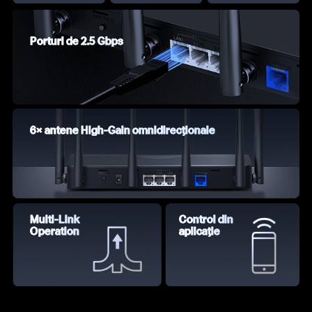
Porturi de 2.5 Gbps
6× antene High-Gain omnidirecționale
Multi-Link
Control din
Operation
aplicație