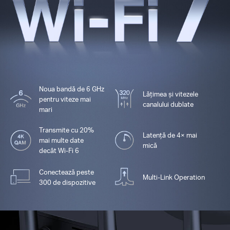
Noua bandă de 6 GHz
Lățimea și vitezele
pentru viteze mai
canalului dublate
mari
Transmite cu 20%
Latență de 4× mai
mai multe date
mică
decât Wi-Fi 6
Conectează peste
Multi-Link Operation
300 de dispozitive