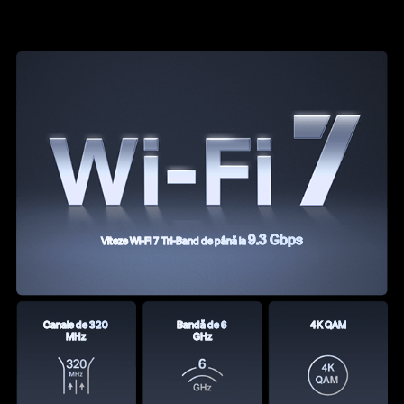
9.3 Gbps
Viteze Wi-Fi 7 Tri-Band de până la
Canale de 320
Bandă de 6
4K QAM
MHz
GHz