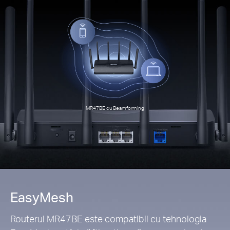
MR47BE cu Beamforming
EasyMesh
Routerul MR47BE este compatibil cu tehnologia