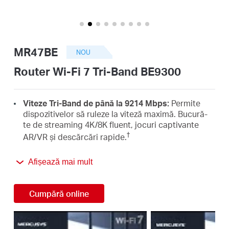
România
/
MR47BE
NOU
română
Router Wi-Fi 7 Tri-Band BE9300
Viteze Tri-Band de până la 9214 Mbps:
Permite
dispozitivelor să ruleze la viteză maximă. Bucură-
te de streaming 4K/8K fluent, jocuri captivante
†
AR/VR și descărcări rapide.
Tehnologia Wi-Fi 7:
Datorită canalelor de 320 MHz,
Afișează mai mult
a funcțiilor 4K-QAM, MLO, a benzii de 6 GHz și
altor caracteristici ale tehnologiei Wi-Fi 7, rețeaua
‡
ta va avea performanțe îmbunătățite.
Cumpără online
Multi-Link Operation (MLO):
Crește debitul, reduce
latența și îmbunătățește fiabilitatea pentru