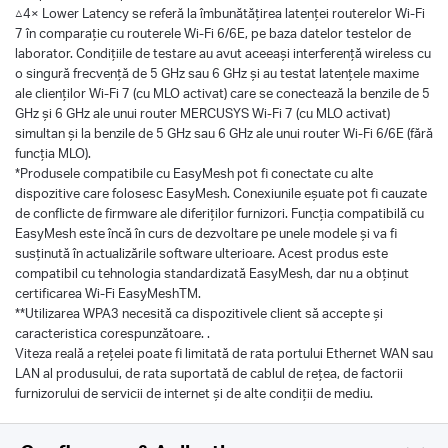
△4× Lower Latency se referă la îmbunătățirea latenței routerelor Wi-Fi
7 în comparație cu routerele Wi-Fi 6/6E, pe baza datelor testelor de
laborator. Condițiile de testare au avut aceeași interferență wireless cu
o singură frecvență de 5 GHz sau 6 GHz și au testat latențele maxime
ale clienților Wi-Fi 7 (cu MLO activat) care se conectează la benzile de 5
GHz și 6 GHz ale unui router MERCUSYS Wi-Fi 7 (cu MLO activat)
simultan și la benzile de 5 GHz sau 6 GHz ale unui router Wi-Fi 6/6E (fără
funcția MLO).
*Produsele compatibile cu EasyMesh pot fi conectate cu alte
dispozitive care folosesc EasyMesh. Conexiunile eșuate pot fi cauzate
de conflicte de firmware ale diferiților furnizori. Funcția compatibilă cu
EasyMesh este încă în curs de dezvoltare pe unele modele și va fi
susținută în actualizările software ulterioare. Acest produs este
compatibil cu tehnologia standardizată EasyMesh, dar nu a obținut
certificarea Wi-Fi EasyMeshTM.
**Utilizarea WPA3 necesită ca dispozitivele client să accepte și
caracteristica corespunzătoare. .
Viteza reală a rețelei poate fi limitată de rata portului Ethernet WAN sau
LAN al produsului, de rata suportată de cablul de rețea, de factorii
furnizorului de servicii de internet și de alte condiții de mediu.