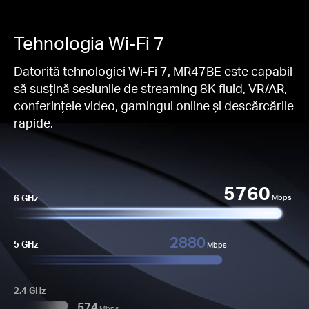
Tehnologia Wi-Fi 7
Datorită tehnologiei Wi-Fi 7, MR47BE este capabil
să susțină sesiunile de streaming 8K fluid, VR/AR,
conferințele video, gamingul online și descărcările
rapide.
5760
6 GHz
Mbps
2880
5 GHz
Mbps
2.4 GHz
574
Mbps