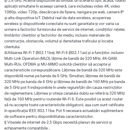
și 2.4 GHz. Aceste dispozitive au simulat un scenariu tipic acasă, rulând
aplicații simultane în aceeași cameră, care includeau video 4K, video
1080p, video 720p, descărcare de fișiere, navigare pe web, camere IP
și alte dispozitive loT. Debitul real de date wireless, acoperirea
wireless și dispozitivele conectate nu sunt garantate și vor varia ca
urmare a factorilor furnizorului de servicii de internet, condițiilor rețelei,
limitărilor clienților și factorilor de mediu, inclusiv materiale de
construcție, obstacole, volumul și densitatea traficului și locația
clientului.
‡Utilizarea Wi-Fi 7 (802.11be), Wi-Fi 6 (802.11ax) și a funcțiilor, inclusiv
Multi-Link Operation (MLO), lățime de bandă de 320 MHz, 4K-QAM,
Multi-RUs, OFDMA și MU-MIMO solicită clienților să accepte și
caracteristicile corespunzătoare. Lățimea de bandă de 320 MHz este
disponibilă numai pe banda de 6 GHz. Simultan, lățimea de bandă de
320 MHz pe banda de 6 GHz și lățimea de bandă de 160 MHz pe banda
de 5 GHz pot fi indisponibile în unele regiuni/țări din cauza restricțiilor
de reglementare. Lățimea și viteza canalului dublu se referă la 320 MHz
față de 160 MHz pentru routerele Wi-Fi 6. Este posibil ca acest router
să nu accepte toate caracteristicile obligatorii, așa cum sunt ratificate
în specificația IEEE 802.11be. Pot fi necesare actualizări suplimentare
de software pentru disponibilitatea caracteristicilor.
§ Vitezele de internet de 2.5 Gbps necesită planuri de servicii și
echipamente compatibile. .