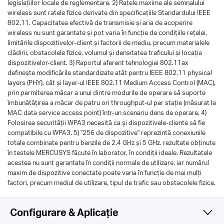
legislațiilor locale de reglementare. 2) Ratele maxime ale semnalului
wireless sunt ratele fizice derivate din specificațiile Standardului IEEE
802.11. Capacitatea efectivă de transmisie și aria de acoperire
wireless nu sunt garantate și pot varia în funcție de condițiile rețelei,
limitările dispozitivelor-client și factorii de mediu, precum materialele
clădirii, obstacolele fizice, volumul și densitatea traficului și locația
dispozitivelor-client. 3) Raportul aferent tehnologiei 802.11ax
definește modificările standardizate atât pentru IEEE 802.11 physical
layers (PHY), cât și layer-ul IEEE 802.11 Medium Access Control (MAC),
prin permiterea măcar a unui dintre modurile de operare să suporte
îmbunătățirea a măcar de patru ori throughput-ul per stație (măsurat la
MAC data service access point) într-un scenariu dens de operare. 4)
Folosirea securității WPA3 necesită ca și dispozitivele-cliente să fie
compatibile cu WPA3. 5) "256 de dispozitive" reprezintă conexiunile
totale combinate pentru benzile de 2.4 GHz și 5 GHz, rezultate obținute
în testele MERCUSYS făcute în laborator, în condiții ideale. Rezultatele
acestea nu sunt garantate în condiții normale de utilizare, iar numărul
maxim de dispozitive conectate poate varia în funcție de mai mulți
factori, precum mediul de utilizare, tipul de trafic sau obstacolele fizice.
Configurare & Aplicație