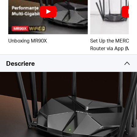
și pentru a crește throughput-ul de până la patru
ori.
Conexiuni Gigabit prin cablu
– Profită pe deplin de
viteza conexiunii tale la internet
Unboxing MR90X
Set Up the MERCUSY
Mai puține interferențe Wi-Fi
– Reduce
interferența de la semnalele vecine pentru a
Router via App (MR90
îmbunătății eficiența transmisiilor alături de BSS
Coloring.
Descriere
Port Multi-Gig de 2.5 Gbps
–
Oferă conexiuni
rapide pentru toate dispozitivele tale.
Economie de energie
– Target Wake Time (TWT)
reduce consumul de energie pentru dispozitivele
tale mobile și IoT în timpul transmisiilor de date.
Smart Connect
– Alege în mod inteligent cea mai
eficientă bandă disponibilă pentru fiecare
dispozitiv în parte.