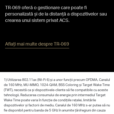
TR-069 oferă o gestionare care poate fi
personalizată și de la distanță a dispozitivelor sau
crearea unui sistem privat ACS.
Aflați mai multe despre TR-069
1) Utilizarea 802.11ax (Wi-Fi 6) și a unor funcții precum OFDMA, Canalul
de 160 MHz, MU-MIMO, 1024-QAM, BSS Coloring și Target Wake Time
(TWT), necesită ca și dispozitivele-cliente să fie compatibile cu aceste
tehnologii. Reducerea consumului de energie prin intermediul Target
Wake Time poate varia în funcție de condițiile rețelei, limitările
dispozitivelor și factorii de mediu. Canalul de 160 MHz s-ar putea să nu
fie disponibil pentru banda de 5 GHz în anumite țări/regiuni din cauza