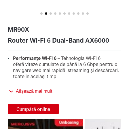
România
/
MR90X
română
Router Wi-Fi 6 Dual-Band AX6000
Performanțe Wi-Fi 6
–
Tehnologia Wi-Fi 6
oferă viteze cumulate de până la 6 Gbps pentru o
navigare web mai rapidă, streaming și descărcări,
toate în același timp.
Acoperire Wi-Fi extinsă
– Cele 8× Antene High-
Afișează mai mult
Gain omnidirecționale și tehnologia Beamforming
oferă conexiuni mai stabile, pe o arie de acoperire
mai mare, pentru a oferi o acoperire Wi-Fi în toată
Cumpără online
locuința.
Transfer eficient de date
– Suportă
4×4
MU-MIMO
și OFDMA pentru a reduce aglomerarea din rețea