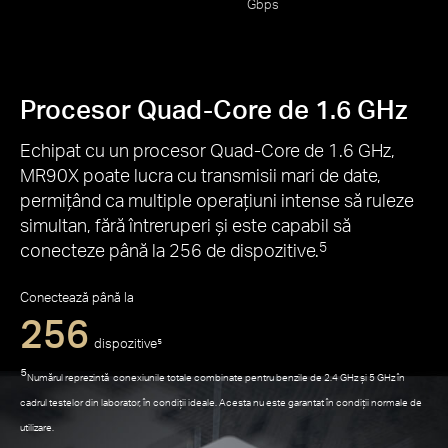
Gbps
Procesor Quad-Core de 1.6 GHz
Echipat cu un procesor Quad-Core de 1.6 GHz,
MR90X poate lucra cu transmisii mari de date,
permițând ca multiple operațiuni intense să ruleze
simultan, fără întreruperi și este capabil să
conecteze până la 256 de dispozitive.
5
Conectează până la
256
dispozitive⁵
⁵
Numărul reprezintă conexiunile totale combinate pentru benzile de 2.4 GHz și 5 GHz în
cadrul testelor din laborator, în condiții ideale. Acesta nu este garantat în condiții normale de
utilizare.