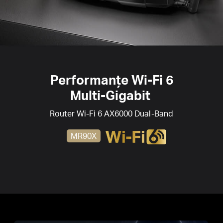
Securitate WPA3
– Standardul de securitate WPA3
oferă o protecție Wi-Fi crescută.
3 ani garanție
Performanțe Wi-Fi 6
Multi-Gigabit
Router
Wi-Fi 6
AX6000 Dual-Band
MR90X