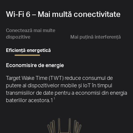
1.
Wi-Fi 6 – Mai multă conectivitate
de
16
o
ext
Conectează mai multe
dispozitive
Mai puțină interferență
Eficiență energetică
Economisire de energie
G
Target Wake Time (TWT) reduce consumul de
putere al dispozitivelor mobile și IoT în timpul
transmisiilor de date pentru a economisi din energia
bateriilor acestora.1
1