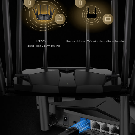
an
d
MR90X cu
Router obișnuit fără tehnologia Beamforming
tehnologia Beamforming
Hig