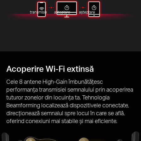
Gbp
m
transmisie
așteptare
așteptare
8
m
Acoperire Wi-Fi extinsă
Cele 8 antene High-Gain îmbunătățesc
performanța transmisiei semnalului prin acoperirea
tuturor zonelor din locuința ta. Tehnologia
Beamforming localizează dispozitivele conectate,
direcționează semnalul spre locul în care se află,
oferind conexiuni mai stabile și mai eficiente.