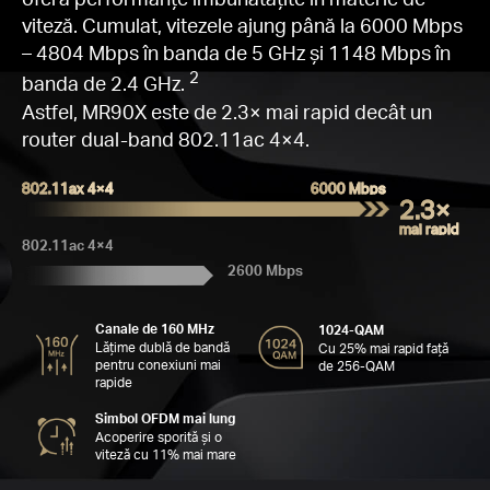
Wi-
C
Se
viteză. Cumulat, vitezele ajung până la 6000 Mbps
Vit
Ca
C
– 4804 Mbps în banda de 5 GHz și 1148 Mbps în
A
2
banda de 2.4 GHz.
Astfel, MR90X este de 2.3× mai rapid decât un
router dual-band 802.11ac 4×4.
802.11ax 4×4
6000 Mbps
2.3×
d
mai rapid
802.11ac 4×4
Fi
2600 Mbps
W
cum
de
d
Canale de 160 MHz
M
1024-QAM
Lățime dublă de bandă
Cu 25% mai rapid față
pentru conexiuni mai
de 256-QAM
rapide
Simbol OFDM mai lung
Acoperire sporită și o
viteză cu 11% mai mare