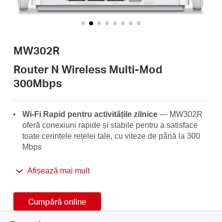
România
/
MW302R
română
Router N Wireless Multi-Mod
300Mbps
Wi-Fi Rapid pentru activitățile zilnice
— MW302R
oferă conexiuni rapide și stabile pentru a satisface
toate cerințele rețelei tale, cu viteze de până la 300
Mbps
Acoperire Extinsă
— Echipat cu antene externe
Afișează mai mult
înalte, trimite semnalele Wi-Fi către fiecare colț al
casei tale
Cumpără online
Multi-Mod
— Patru moduri într-un singur dispozitiv