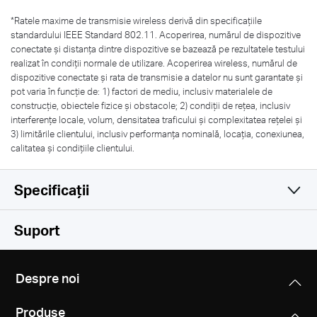
*Ratele maxime de transmisie wireless derivă din specificațiile
standardului IEEE Standard 802.11. Acoperirea, numărul de dispozitive
conectate și distanța dintre dispozitive se bazează pe rezultatele testului
realizat în condiții normale de utilizare. Acoperirea wireless, numărul de
dispozitive conectate și rata de transmisie a datelor nu sunt garantate și
pot varia în funcție de: 1) factori de mediu, inclusiv materialele de
construcție, obiectele fizice și obstacole; 2) condiții de rețea, inclusiv
interferențe locale, volum, densitatea traficului și complexitatea rețelei și
3) limitările clientului, inclusiv performanța nominală, locația, conexiunea,
calitatea și condițiile clientului.
Specificații
Wireless
Suport
Software
Standarde Wireless
Despre noi
IEEE 802.11b/g/n
Hardware
Tip WAN
Produse
IP dinamic / IP static / PPPoE / PPTP / L2TP