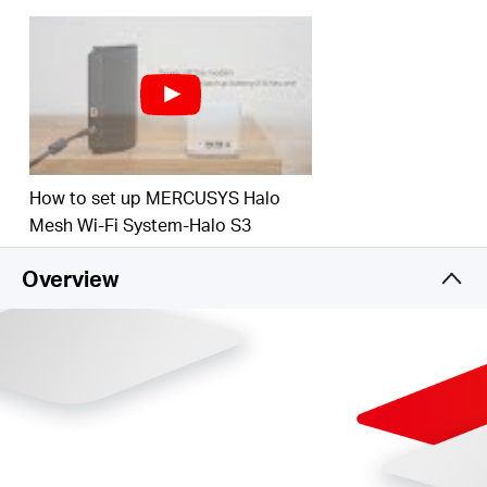
Wi-Fi de ultra alto rendimiento
– Cubra hasta 200
m² (2200 pies cuadrados) con Wi-Fi de alta
velocidad, ideal para casas de 2 a 4 habitaciones.
Conecta más de 40 dispositivos
– Disfruta de una
conexión sin demoras y entretenimiento continuo en
todos tus dispositivos al mismo tiempo.
How to set up MERCUSYS Halo
Mesh Wi-Fi System-Halo S3
Overview