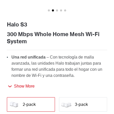
/
Español
Halo S3
300 Mbps Whole Home Mesh Wi-Fi
System
Una red unificada
– Con tecnología de malla
avanzada, las unidades Halo trabajan juntas para
formar una red unificada para todo el hogar con un
nombre de Wi-Fi y una contraseña.
Seamless Roaming
– Cambia automáticamente
Show More
entre Halos mientras te mueves por tu casa,
obteniendo siempre la mejor señal para disfrutar de
2-pack
3-pack
las conexiones más rápidas para todos tus
dispositivos.