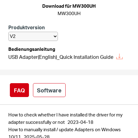
/
Download für MW300UH
MW300UH
Deutsch
Produktversion
Bedienungsanleitung
USB Adapter(English)_Quick Installation Guide
FAQ
Software
How to check whether I have installed the driver for my
adapter successfully or not
2023-04-18
How to manually install / update Adapters on Windows
10/11
2025-05-28