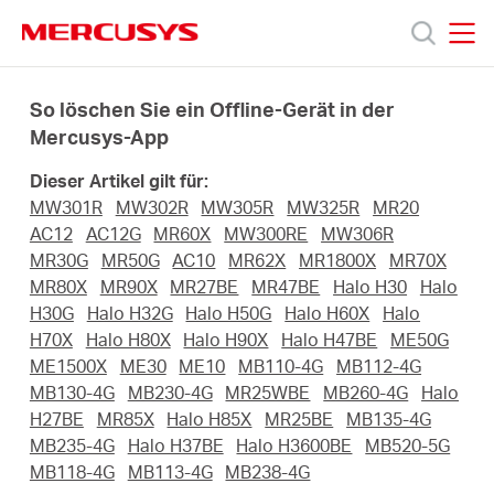
Click
to
skip
MERCUSYS
MERCUSYS
the
Produkte
navigation
So löschen Sie ein Offline-Gerät in der
bar
Mercusys-App
Support
Dieser Artikel gilt für:
MW301R
MW302R
MW305R
MW325R
MR20
Über
AC12
AC12G
MR60X
MW300RE
MW306R
MR30G
MR50G
AC10
MR62X
MR1800X
MR70X
MR80X
MR90X
MR27BE
MR47BE
Halo H30
Halo
uns
H30G
Halo H32G
Halo H50G
Halo H60X
Halo
H70X
Halo H80X
Halo H90X
Halo H47BE
ME50G
ME1500X
ME30
ME10
MB110-4G
MB112-4G
MB130-4G
MB230-4G
MR25WBE
MB260-4G
Halo
H27BE
MR85X
Halo H85X
MR25BE
MB135-4G
Deutschland
MB235-4G
Halo H37BE
Halo H3600BE
MB520-5G
MB118-4G
MB113-4G
MB238-4G