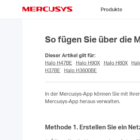
Click
Produkte
to
skip
MERCUSYS
the
navigation
bar
So fügen Sie über die
Dieser Artikel gilt für:
Halo H47BE
Halo H90X
Halo H80X
Hal
H37BE
Halo H3600BE
In der Mercusys-App können Sie mit Ihre
Mercusys-App heraus verwalten.
Methode 1. Erstellen Sie ein Ne