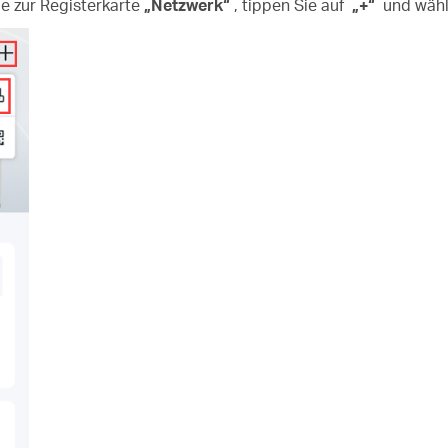
e zur Registerkarte
„Netzwerk“
, tippen Sie auf
„+“
und wähl