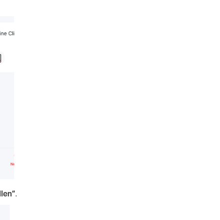
len“
.