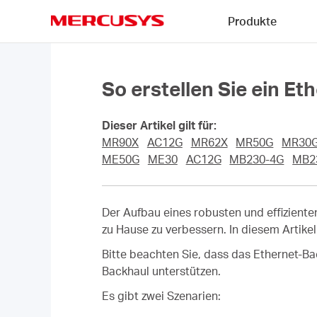
Click
Produkte
to
skip
MERCUSYS
the
navigation
bar
So erstellen Sie ein E
Dieser Artikel gilt für:
MR90X
AC12G
MR62X
MR50G
MR30
ME50G
ME30
AC12G
MB230-4G
MB2
Der Aufbau eines robusten und effizient
zu Hause zu verbessern. In diesem Artike
Bitte beachten Sie, dass das Ethernet-Ba
Backhaul unterstützen.
Es gibt zwei Szenarien: