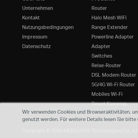
Unternehmen
Router
Kontakt
Halo Mesh WiFi
Nutzungsbedingungen
Range Extender
Impressum
Powerline Adapter
Datenschutz
Adapter
Switches
Reise-Router
DSL Modem Router
5G/4G Wi-Fi Router
Mobiles Wi-Fi
Smart Kameras
Wir verwenden Cookies und Browseraktivitäten, um 
genutzt werden. Für weitere Details lesen Sie bitte
Copyright © 2026 MERCUSYS Technologies Co., Ltd