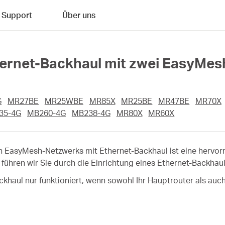
Support
Über uns
thernet-Backhaul mit zwei EasyMe
G
MR27BE
MR25WBE
MR85X
MR25BE
MR47BE
MR70X
35-4G
MB260-4G
MB238-4G
MR80X
MR60X
en EasyMesh-Netzwerks mit Ethernet-Backhaul ist eine hervor
l führen wir Sie durch die Einrichtung eines Ethernet-Backha
ckhaul nur funktioniert, wenn sowohl Ihr Hauptrouter als auch