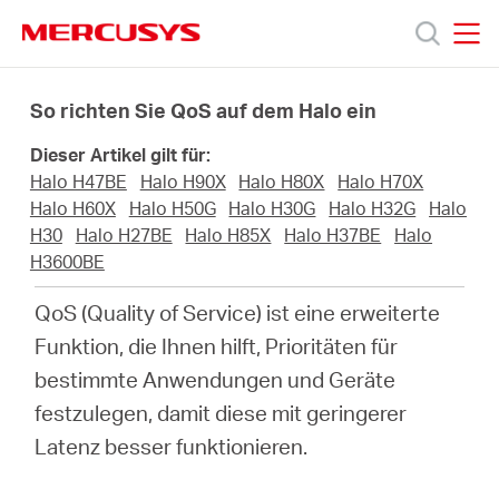
Click
to
skip
MERCUSYS
MERCUSYS
the
Produkte
navigation
So richten Sie QoS auf dem Halo ein
bar
Dieser Artikel gilt für:
Support
Halo H47BE
Halo H90X
Halo H80X
Halo H70X
Halo H60X
Halo H50G
Halo H30G
Halo H32G
Halo
Über
H30
Halo H27BE
Halo H85X
Halo H37BE
Halo
H3600BE
uns
QoS (Quality of Service) ist eine erweiterte
Funktion, die Ihnen hilft, Prioritäten für
bestimmte Anwendungen und Geräte
festzulegen, damit diese mit geringerer
Deutschland
Latenz besser funktionieren.