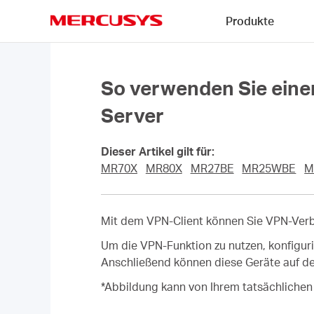
Click
Produkte
to
skip
MERCUSYS
the
navigation
bar
So verwenden Sie einen
Server
Dieser Artikel gilt für:
MR70X
MR80X
MR27BE
MR25WBE
M
Mit dem VPN-Client können Sie VPN-Verbi
Um die VPN-Funktion zu nutzen, konfigur
Anschließend können diese Geräte auf de
*Abbildung kann von Ihrem tatsächliche