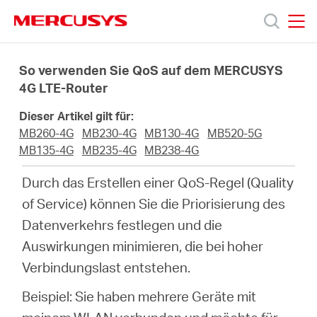
Click
to
skip
MERCUSYS
MERCUSYS
the
Produkte
navigation
So verwenden Sie QoS auf dem MERCUSYS
bar
4G LTE-Router
Support
Dieser Artikel gilt für:
MB260-4G
MB230-4G
MB130-4G
MB520-5G
Über
MB135-4G
MB235-4G
MB238-4G
Durch das Erstellen einer QoS-Regel (Quality
uns
of Service) können Sie die Priorisierung des
Datenverkehrs festlegen und die
Auswirkungen minimieren, die bei hoher
Verbindungslast entstehen.
Deutschland
Beispiel: Sie haben mehrere Geräte mit