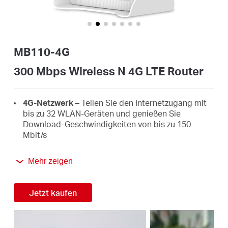
/
Deutsch
MB110-4G
300 Mbps Wireless N 4G LTE Router
4G-Netzwerk –
Teilen Sie den Internetzugang mit
bis zu 32 WLAN-Geräten und genießen Sie
Download-Geschwindigkeiten von bis zu 150
Mbit/s
SIM-Karte einlegen und loslegen –
Keine
Mehr zeigen
Konfiguration erforderlich, die Kompatibilität von
SIM-Karten wird durch jahrelange Feldtests
gewährleistet
Jetzt kaufen
300 Mbit/s WLAN –
Schnelle WLAN-
Geschwindigkeiten von bis zu 300 Mbit/s für die
gemeinsame Nutzung Ihres Netzwerks