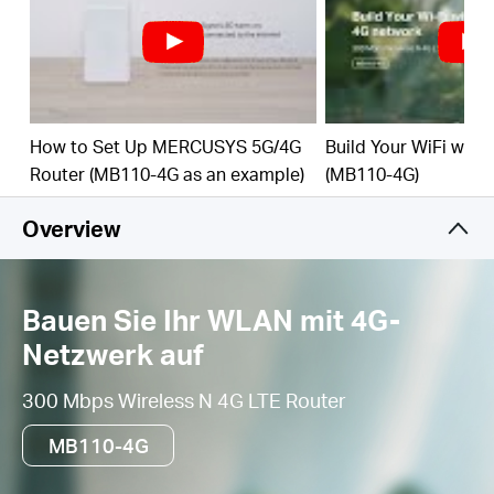
Wi-Fi-Router-Modus –
Schließen Sie ein Ethernet-
Kabel an den LAN/WAN-Port an, um flexiblen
Zugriff zu erhalten, wenn Sie keine 4G-Verbindung
haben
How to Set Up MERCUSYS 5G/4G
Build Your WiFi with
Router (MB110-4G as an example)
(MB110-4G)
Overview
Bauen Sie Ihr WLAN mit 4G-
Netzwerk auf
300 Mbps Wireless N 4G LTE Router
MB110-4G