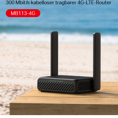
300 Mbit/s kabelloser tragbarer 4G-LTE-Router
*Hinweis: Stellen Sie sicher, dass Ihre SIM-Karte
MB113-4G
entsperrt ist.