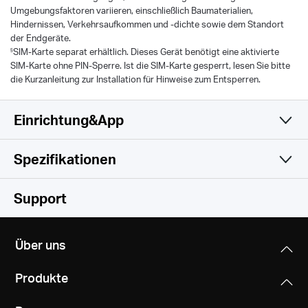
Umgebungsfaktoren variieren, einschließlich Baumaterialien,
Hindernissen, Verkehrsaufkommen und -dichte sowie dem Standort
der Endgeräte.
§
SIM-Karte separat erhältlich. Dieses Gerät benötigt eine aktivierte
SIM-Karte ohne PIN-Sperre. Ist die SIM-Karte gesperrt, lesen Sie bitte
die Kurzanleitung zur Installation für Hinweise zum Entsperren.
Einrichtung&App
Spezifikationen
Einfach und Funktional
Drahtlos
Support
Hardware
LTE Standard
Über uns
Cat 4
Software
Dimensionen
150/50 Mbps DL/UL
Produkte
108 × 86.8 × 34 mm
Sonstiges
Betriebsmodi
(4.3 × 3.4 × 1.3 in)
Network Type