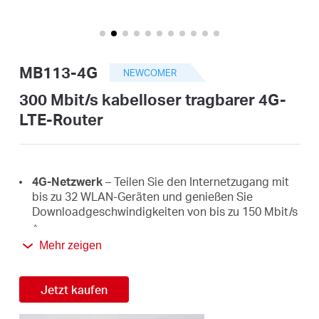
/
Deutsch
MB113-4G
NEWCOMER
300 Mbit/s kabelloser tragbarer 4G-
LTE-Router
4G-Netzwerk
– Teilen Sie den Internetzugang mit
bis zu 32 WLAN-Geräten und genießen Sie
Downloadgeschwindigkeiten von bis zu 150 Mbit/s
△
.
Mehr zeigen
300 Mbit/s WLAN
– Schnelle WLAN-
Geschwindigkeiten von bis zu 300 Mbit/s zum
☆
Jetzt kaufen
Teilen Ihres Netzwerks
.
Einfache Mobilität
– Im Smartphone-Format mit