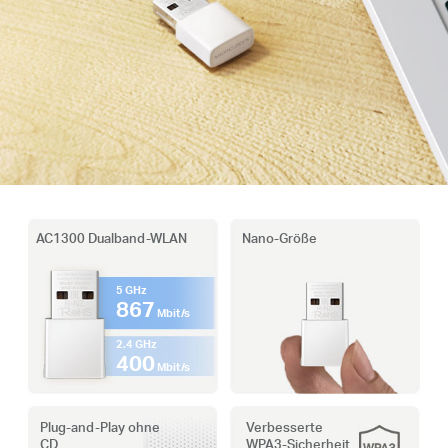
AC1300 Dualband-WLAN
Nano-Größe
5 GHz
867
Mbit/s
2.4 GHz
400
Mbit/s
Plug-and-Play ohne
Verbesserte
CD
WPA3-Sicherheit