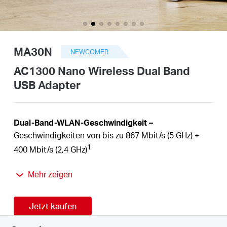
/
Deutsch
MA30N
NEWCOMER
AC1300 Nano Wireless Dual Band
USB Adapter
Dual-Band-WLAN-Geschwindigkeit –
Geschwindigkeiten von bis zu 867 Mbit/s (5 GHz) +
1
400 Mbit/s (2,4 GHz)
Plug-and-Play –
Dank des integrierten
Mehr zeigen
Posteingangstreibers für Windows-Betriebssysteme
müssen Sie das Gerät nur an Ihren Computer
anschließen und können sofort loslegen.
Jetzt kaufen
Nano-Größe –
Eine kompakte, praktische Lösung,