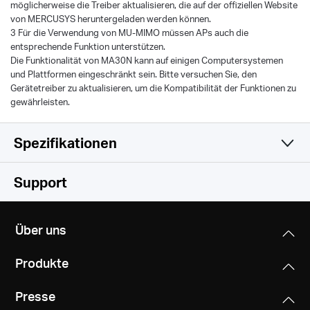
möglicherweise die Treiber aktualisieren, die auf der offiziellen Website
von MERCUSYS heruntergeladen werden können.
3 Für die Verwendung von MU-MIMO müssen APs auch die
entsprechende Funktion unterstützen.
Die Funktionalität von MA30N kann auf einigen Computersystemen
und Plattformen eingeschränkt sein. Bitte versuchen Sie, den
Gerätetreiber zu aktualisieren, um die Kompatibilität der Funktionen zu
gewährleisten.
Spezifikationen
Drahtlos
Support
Hardware
Wireless Standards
Über uns
IEEE 802.11ac/a/b/g/n
Sonstiges
Dimensionen
Produkte
26.9 × 16.1 × 7.6 mm
Frequency
Package Contents
(1.06 × 0.63 × 0.30 in)
5 GHz
Presse
AC1300 Nano Wireless Dual Band USB Adapter
2.4 GHz